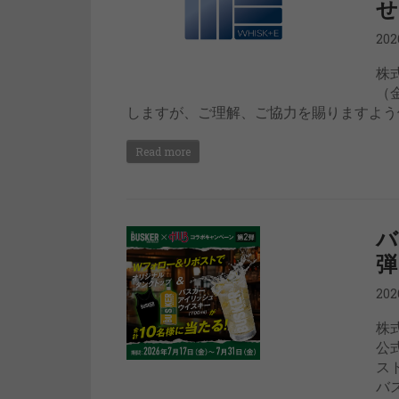
せ
20
株
（
しますが、ご理解、ご協力を賜りますよう何
Read more
バ
弾
20
株
公
ス
バ