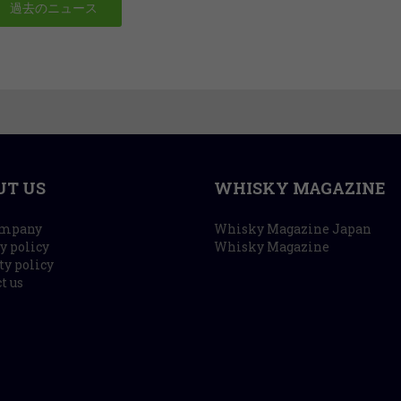
過去のニュース
UT US
WHISKY MAGAZINE
ompany
Whisky Magazine Japan
y policy
Whisky Magazine
ty policy
t us