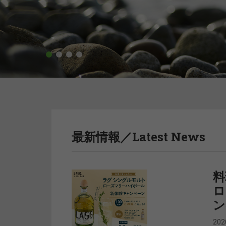
1
2
3
4
最新情報／Latest News
料
ロ
ン
20