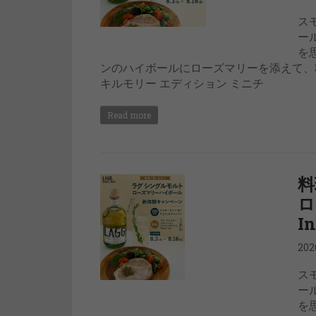
ス
ー
を
ンのハイボールにローズマリーを添えて、
キルモリー エディション ミニチ
Read more
料
ロ
I
20
ス
ー
を