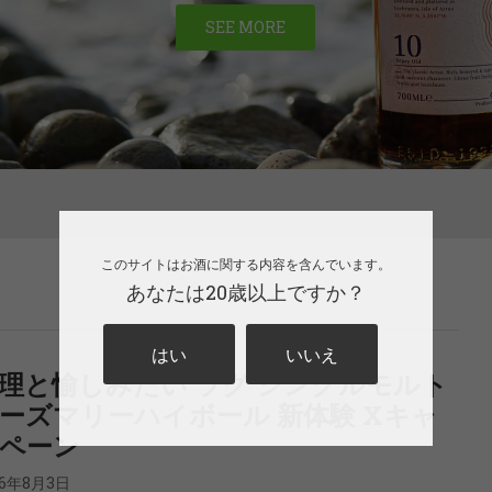
SEE MORE
このサイトはお酒に関する内容を含んでいます。
あなたは20歳以上ですか？
はい
いいえ
理と愉しみたい ラグ シングルモルト
ーズマリーハイボール 新体験 Xキャ
ペーン
26年8月3日