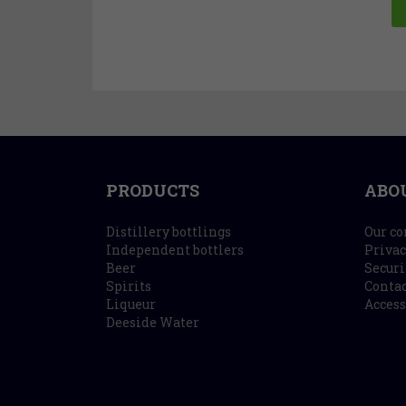
PRODUCTS
ABO
Distillery bottlings
Our c
Independent bottlers
Privac
Beer
Securi
Spirits
Contac
Liqueur
Access
Deeside Water