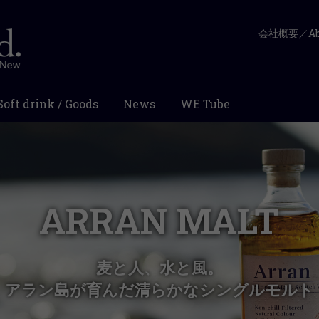
会社概要／Abo
Soft drink / Goods
News
WE Tube
ARRAN MALT
麦と人、水と風。
アラン島が育んだ清らかなシングルモルト