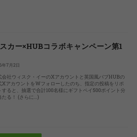
スカー×HUBコラボキャンペーン第1
26年7月2日
式会社ウィスク・イーのXアカウントと英国風パブHUBの
式XアカウントをWフォローしたのち、指定の投稿をリポ
トすると、抽選で合計100名様にギフトペイ500ポイント分
たる！ (さらに…)