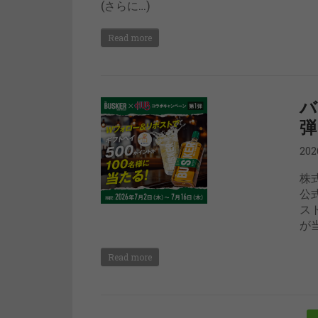
(さらに…)
Read more
バ
弾
20
株
公
ス
が当
Read more