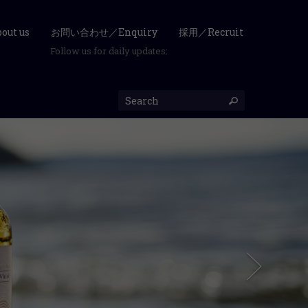
ut us
お問い合わせ／Enquiry
採用／Recruit
Follow us for daily updates: