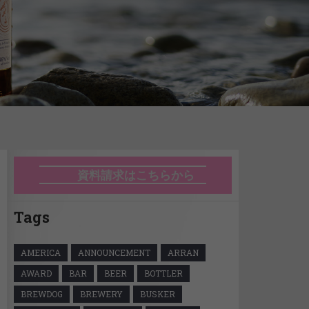
資料請求はこちらから
Tags
AMERICA
ANNOUNCEMENT
ARRAN
AWARD
BAR
BEER
BOTTLER
BREWDOG
BREWERY
BUSKER