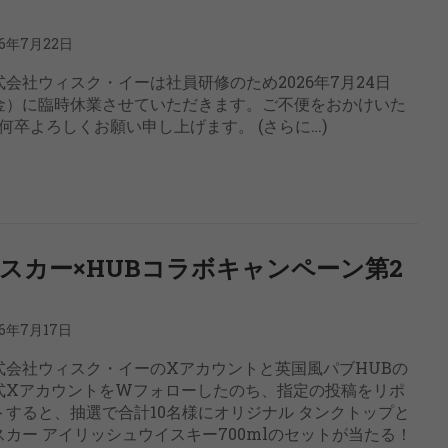
26年7月22日
式会社ウィスク・イーは社員研修のため2026年7月24日
金）に臨時休業させていただきます。ご不便をおかけいた
卒よろしくお願い申し上げます。 (さらに…)
スカー×HUBコラボキャンペーン第2
26年7月17日
式会社ウィスク・イーのXアカウントと英国風パブHUBの
式XアカウントをWフォローしたのち、指定の投稿をリポ
トすると、抽選で合計10名様にオリジナル タンクトップと
スカー アイリッシュウイスキー700mlのセットが当たる！