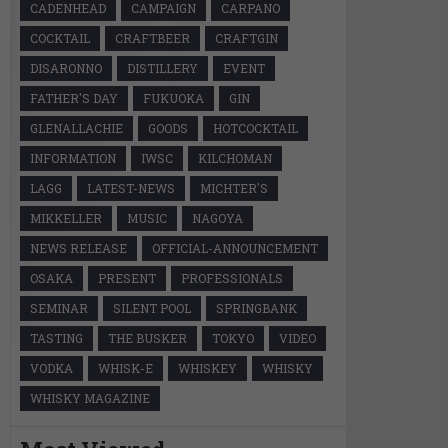
CADENHEAD
CAMPAIGN
CARPANO
COCKTAIL
CRAFTBEER
CRAFTGIN
DISARONNO
DISTILLERY
EVENT
FATHER'S DAY
FUKUOKA
GIN
GLENALLACHIE
GOODS
HOTCOCKTAIL
INFORMATION
IWSC
KILCHOMAN
LAGG
LATEST-NEWS
MICHTER'S
MIKKELLER
MUSIC
NAGOYA
NEWS RELEASE
OFFICIAL-ANNOUNCEMENT
OSAKA
PRESENT
PROFESSIONALS
SEMINAR
SILENT POOL
SPRINGBANK
TASTING
THE BUSKER
TOKYO
VIDEO
VODKA
WHISK-E
WHISKEY
WHISKY
WHISKY MAGAZINE