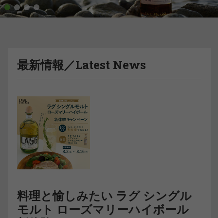
1
2
3
4
最新情報／Latest News
料理と愉しみたい ラグ シングル
モルト ローズマリーハイボール