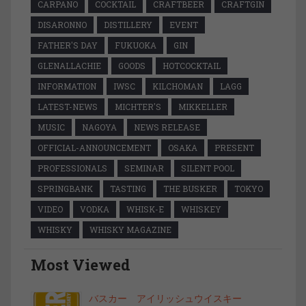
CARPANO
COCKTAIL
CRAFTBEER
CRAFTGIN
DISARONNO
DISTILLERY
EVENT
FATHER'S DAY
FUKUOKA
GIN
GLENALLACHIE
GOODS
HOTCOCKTAIL
INFORMATION
IWSC
KILCHOMAN
LAGG
LATEST-NEWS
MICHTER'S
MIKKELLER
MUSIC
NAGOYA
NEWS RELEASE
OFFICIAL-ANNOUNCEMENT
OSAKA
PRESENT
PROFESSIONALS
SEMINAR
SILENT POOL
SPRINGBANK
TASTING
THE BUSKER
TOKYO
VIDEO
VODKA
WHISK-E
WHISKEY
WHISKY
WHISKY MAGAZINE
Most Viewed
バスカー アイリッシュウイスキー