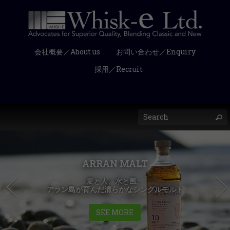
会社概要／About us
お問い合わせ／Enquiry
採用／Recruit
ARRAN MALT
麦と人、水と風。
アラン島が育んだ清らかなシングルモルト
SEE MORE