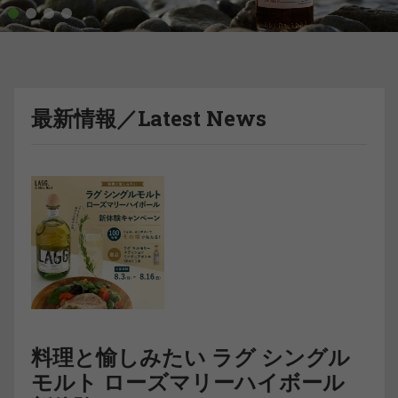
1
2
3
4
最新情報／Latest News
料理と愉しみたい ラグ シングル
モルト ローズマリーハイボール