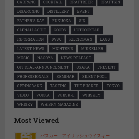
CARPANO
COCKTAIL
CRAFTBEER
CRAFTGIN
DISARONNO
DISTILLERY
EVENT
FATHER'S DAY
FUKUOKA
GIN
GLENALLACHIE
GOODS
HOTCOCKTAIL
INFORMATION
IWSC
KILCHOMAN
LAGG
LATEST-NEWS
MICHTER'S
MIKKELLER
MUSIC
NAGOYA
NEWS RELEASE
OFFICIAL-ANNOUNCEMENT
OSAKA
PRESENT
PROFESSIONALS
SEMINAR
SILENT POOL
SPRINGBANK
TASTING
THE BUSKER
TOKYO
VIDEO
VODKA
WHISK-E
WHISKEY
WHISKY
WHISKY MAGAZINE
Most Viewed
バスカー アイリッシュウイスキー