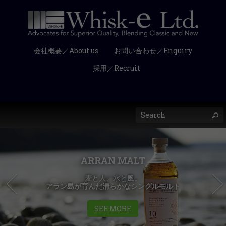
会社概要／About us
お問い合わせ／Enquiry
採用／Recruit
ARRAN MALT
麦と人、水と風。
アラン島が育んだ清らかなシングルモルト
SEE MORE