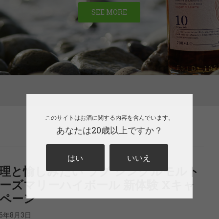
SEE MORE
このサイトはお酒に関する内容を含んでいます。
あなたは20歳以上ですか？
はい
いいえ
理と愉しみたい ラグ シングルモルト
ーズマリーハイボール 新体験 Xキャ
ペーン
26年8月3日