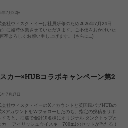
26年7月22日
式会社ウィスク・イーは社員研修のため2026年7月24日
金）に臨時休業させていただきます。ご不便をおかけいた
卒よろしくお願い申し上げます。 (さらに…)
スカー×HUBコラボキャンペーン第2
26年7月17日
式会社ウィスク・イーのXアカウントと英国風パブHUBの
式XアカウントをWフォローしたのち、指定の投稿をリポ
トすると、抽選で合計10名様にオリジナル タンクトップと
スカー アイリッシュウイスキー700mlのセットが当たる！