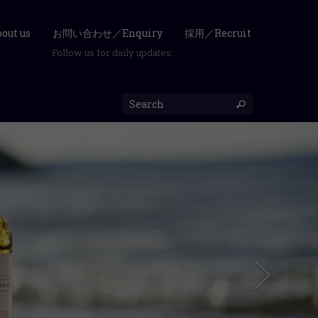
ut us
お問い合わせ／Enquiry
採用／Recruit
Follow us for daily updates: