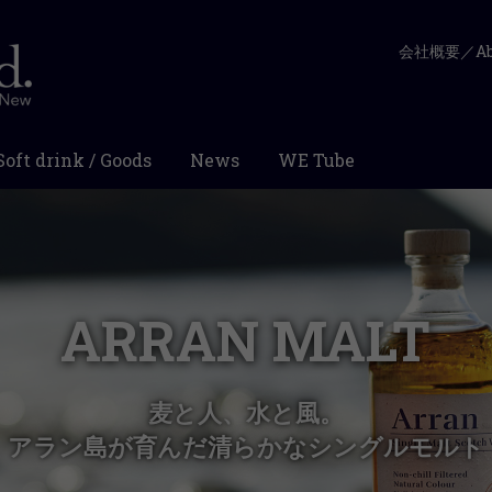
会社概要／Abo
Soft drink / Goods
News
WE Tube
ARRAN MALT
麦と人、水と風。
アラン島が育んだ清らかなシングルモルト