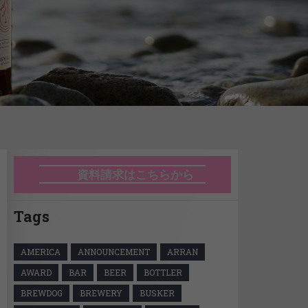
資料請求はこちらから
Tags
AMERICA
ANNOUNCEMENT
ARRAN
AWARD
BAR
BEER
BOTTLER
BREWDOG
BREWERY
BUSKER