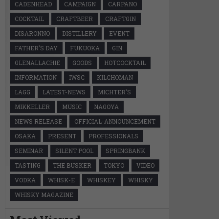
CADENHEAD
CAMPAIGN
CARPANO
COCKTAIL
CRAFTBEER
CRAFTGIN
DISARONNO
DISTILLERY
EVENT
FATHER'S DAY
FUKUOKA
GIN
GLENALLACHIE
GOODS
HOTCOCKTAIL
INFORMATION
IWSC
KILCHOMAN
LAGG
LATEST-NEWS
MICHTER'S
MIKKELLER
MUSIC
NAGOYA
NEWS RELEASE
OFFICIAL-ANNOUNCEMENT
OSAKA
PRESENT
PROFESSIONALS
SEMINAR
SILENT POOL
SPRINGBANK
TASTING
THE BUSKER
TOKYO
VIDEO
VODKA
WHISK-E
WHISKEY
WHISKY
WHISKY MAGAZINE