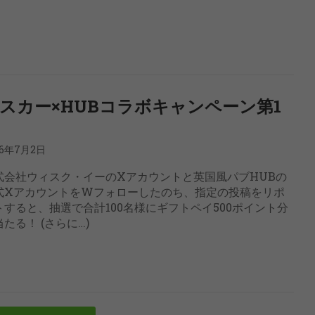
スカー×HUBコラボキャンペーン第1
26年7月2日
式会社ウィスク・イーのXアカウントと英国風パブHUBの
式XアカウントをWフォローしたのち、指定の投稿をリポ
トすると、抽選で合計100名様にギフトペイ500ポイント分
たる！ (さらに…)