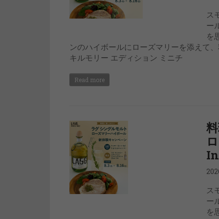
ス
ー
を
ンのハイボールにローズマリーを添えて、
キルモリー エディション ミニチ
Read more
料
ロ
I
20
ス
ー
を