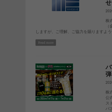
せ
20
株
（
しますが、ご理解、ご協力を賜りますよう何
Read more
バ
弾
20
株
公
ス
バ