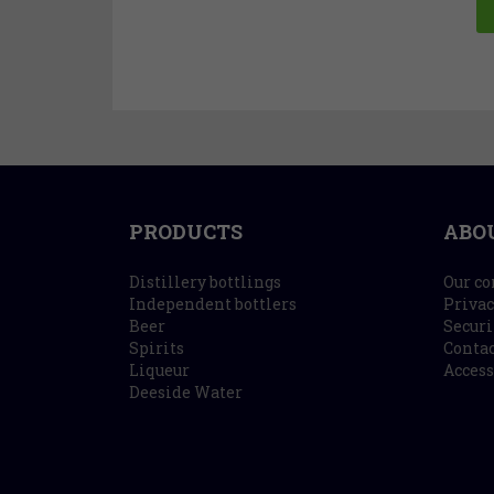
PRODUCTS
ABO
Distillery bottlings
Our c
Independent bottlers
Privac
Beer
Securi
Spirits
Contac
Liqueur
Access
Deeside Water