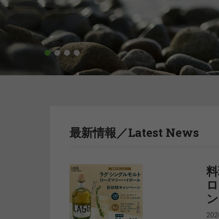
1
2
3
4
最新情報／Latest News
料
ロ
ン
20