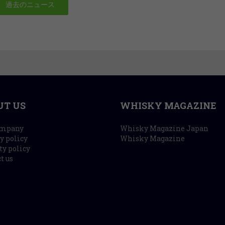
過去のニュース
UT US
WHISKY MAGAZINE
ompany
Whisky Magazine Japan
y policy
Whisky Magazine
ty policy
t us