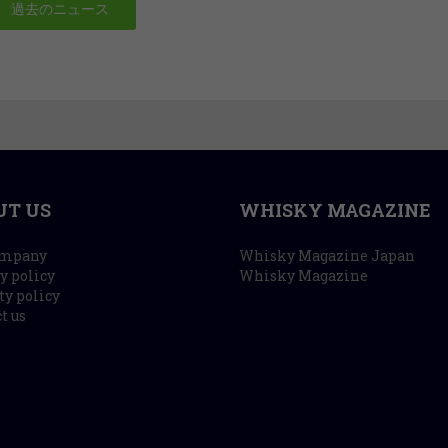
過去のニュース
UT US
WHISKY MAGAZINE
ompany
Whisky Magazine Japan
y policy
Whisky Magazine
ty policy
t us