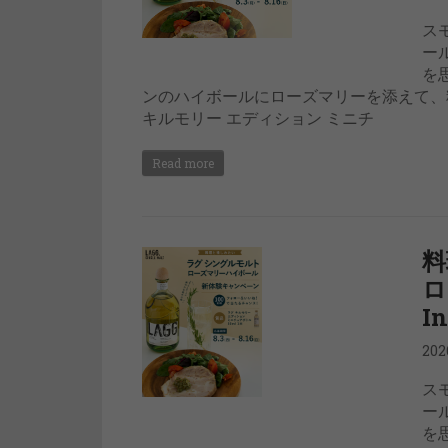
ス
ー
を
ンのハイボールにローズマリーを添えて、
キルモリー エディション ミニチ
Read more
料
ロ
I
20
ス
ー
を