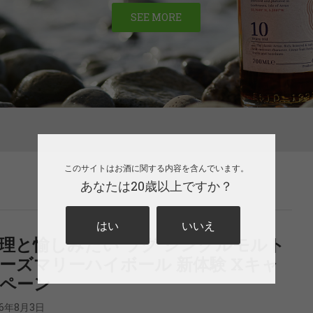
SEE MORE
このサイトはお酒に関する内容を含んでいます。
あなたは20歳以上ですか？
はい
いいえ
理と愉しみたい ラグ シングルモルト
ーズマリーハイボール 新体験 Xキャ
ペーン
26年8月3日