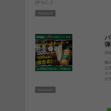
(さらに…)
Read more
バ
弾
20
株
公
ス
が当
Read more