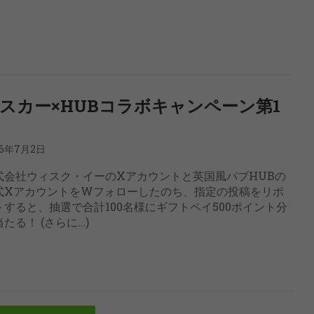
スカー×HUBコラボキャンペーン第1
26年7月2日
式会社ウィスク・イーのXアカウントと英国風パブHUBの
式XアカウントをWフォローしたのち、指定の投稿をリポ
トすると、抽選で合計100名様にギフトペイ500ポイント分
たる！ (さらに…)