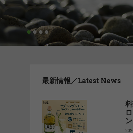
1
2
3
4
最新情報／Latest News
料
ロ
ン
20