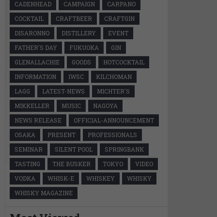
CADENHEAD
CAMPAIGN
CARPANO
COCKTAIL
CRAFTBEER
CRAFTGIN
DISARONNO
DISTILLERY
EVENT
FATHER'S DAY
FUKUOKA
GIN
GLENALLACHIE
GOODS
HOTCOCKTAIL
INFORMATION
IWSC
KILCHOMAN
LAGG
LATEST-NEWS
MICHTER'S
MIKKELLER
MUSIC
NAGOYA
NEWS RELEASE
OFFICIAL-ANNOUNCEMENT
OSAKA
PRESENT
PROFESSIONALS
SEMINAR
SILENT POOL
SPRINGBANK
TASTING
THE BUSKER
TOKYO
VIDEO
VODKA
WHISK-E
WHISKEY
WHISKY
WHISKY MAGAZINE