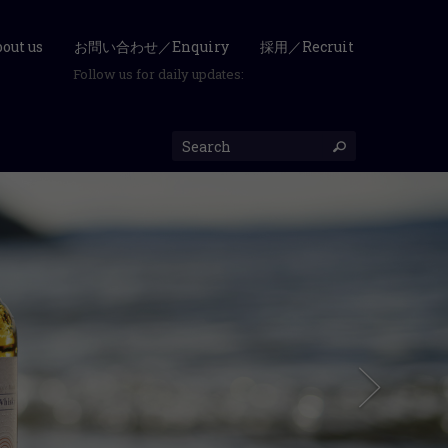
ut us
お問い合わせ／Enquiry
採用／Recruit
Follow us for daily updates: