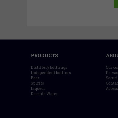
PRODUCTS
ABO
Distillery bottlings
Our c
Independent bottlers
Privac
Beer
Securi
Spirits
Contac
Liqueur
Access
Deeside Water