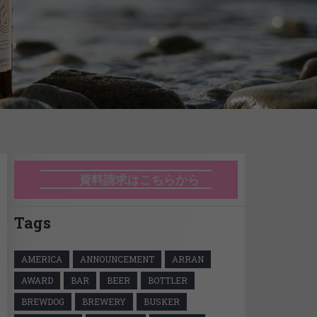
資料請求はこちらから
Tags
AMERICA
ANNOUNCEMENT
ARRAN
AWARD
BAR
BEER
BOTTLER
BREWDOG
BREWERY
BUSKER