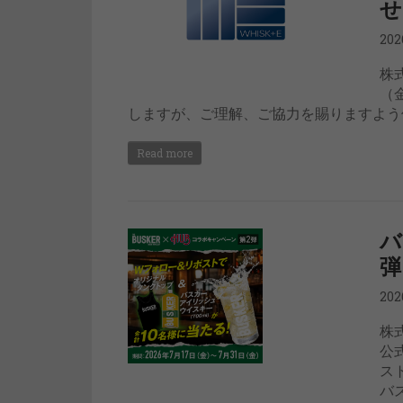
せ
20
株
（
しますが、ご理解、ご協力を賜りますよう何
Read more
バ
弾
20
株
公
ス
バ