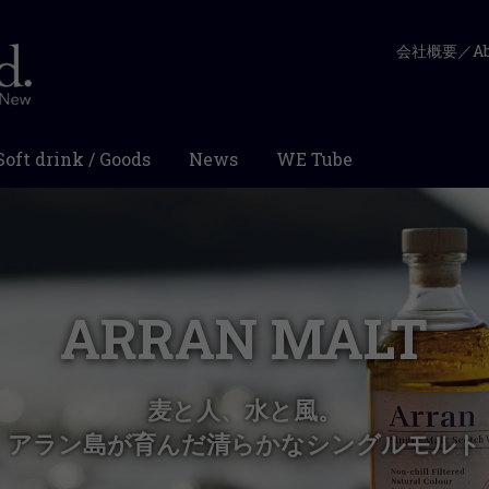
会社概要／Abo
Soft drink / Goods
News
WE Tube
ARRAN MALT
麦と人、水と風。
アラン島が育んだ清らかなシングルモルト