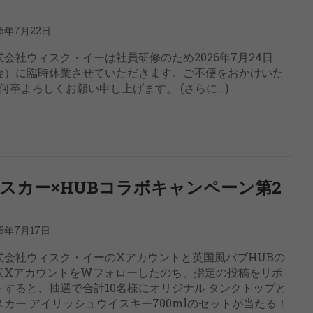
26年7月22日
式会社ウィスク・イーは社員研修のため2026年7月24日
金）に臨時休業させていただきます。ご不便をおかけいた
卒よろしくお願い申し上げます。 (さらに…)
スカー×HUBコラボキャンペーン第2
26年7月17日
式会社ウィスク・イーのXアカウントと英国風パブHUBの
式XアカウントをWフォローしたのち、指定の投稿をリポ
トすると、抽選で合計10名様にオリジナル タンクトップと
スカー アイリッシュウイスキー700mlのセットが当たる！