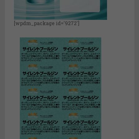
[wpdm_package id='9272']