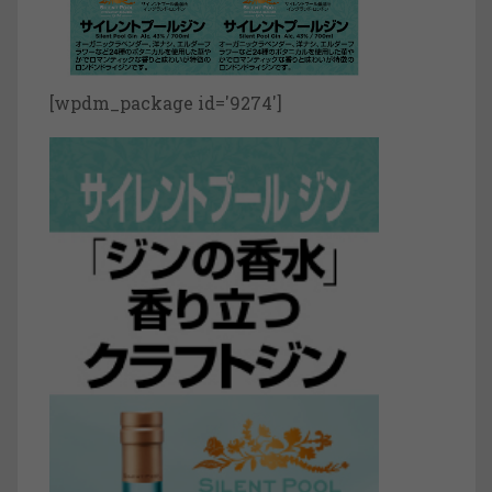
[wpdm_package id='9274']