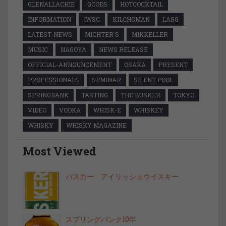
GLENALLACHIE
GOODS
HOTCOCKTAIL
INFORMATION
IWSC
KILCHOMAN
LAGG
LATEST-NEWS
MICHTER'S
MIKKELLER
MUSIC
NAGOYA
NEWS RELEASE
OFFICIAL-ANNOUNCEMENT
OSAKA
PRESENT
PROFESSIONALS
SEMINAR
SILENT POOL
SPRINGBANK
TASTING
THE BUSKER
TOKYO
VIDEO
VODKA
WHISK-E
WHISKEY
WHISKY
WHISKY MAGAZINE
Most Viewed
バスカー アイリッシュウイスキー
スプリングバンク10年