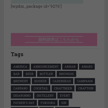
[wpdm_package id='9276']
資料請求はこちらから
Tags
AMERICA
ANNOUNCEMENT
ARRAN
AWARD
BAR
BEER
BOTTLER
BREWDOG
BREWERY
BUSKER
CADENHEAD
CAMPAIGN
CARPANO
COCKTAIL
CRAFTBEER
CRAFTGIN
DISARONNO
DISTILLERY
EVENT
FATHER'S DAY
FUKUOKA
GIN