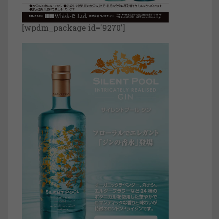
[wpdm_package id='9270']