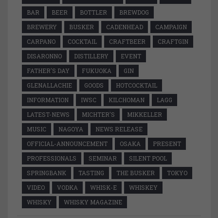
BAR
BEER
BOTTLER
BREWDOG
BREWERY
BUSKER
CADENHEAD
CAMPAIGN
CARPANO
COCKTAIL
CRAFTBEER
CRAFTGIN
DISARONNO
DISTILLERY
EVENT
FATHER'S DAY
FUKUOKA
GIN
GLENALLACHIE
GOODS
HOTCOCKTAIL
INFORMATION
IWSC
KILCHOMAN
LAGG
LATEST-NEWS
MICHTER'S
MIKKELLER
MUSIC
NAGOYA
NEWS RELEASE
OFFICIAL-ANNOUNCEMENT
OSAKA
PRESENT
PROFESSIONALS
SEMINAR
SILENT POOL
SPRINGBANK
TASTING
THE BUSKER
TOKYO
VIDEO
VODKA
WHISK-E
WHISKEY
WHISKY
WHISKY MAGAZINE