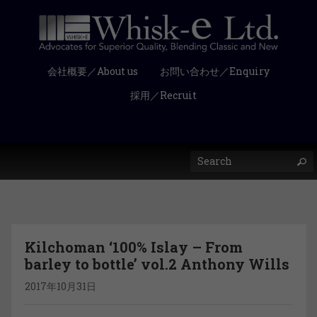
会社概要／About us
お問い合わせ／Enquiry
採用／Recruit
Kilchoman ‘100% Islay – From
barley to bottle’ vol.2 Anthony Wills
2017年10月31日