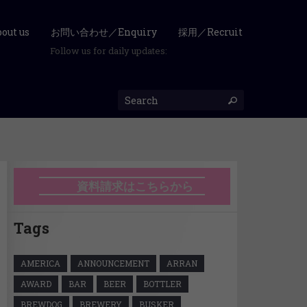
ut us
お問い合わせ／Enquiry
採用／Recruit
Follow us for daily updates:
資料請求はこちらから
Tags
AMERICA
ANNOUNCEMENT
ARRAN
AWARD
BAR
BEER
BOTTLER
BREWDOG
BREWERY
BUSKER