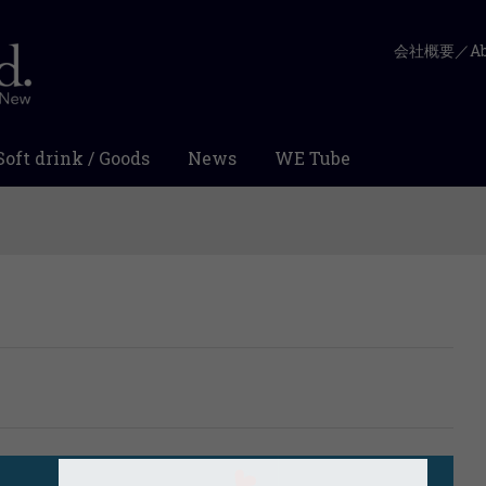
会社概要／Abo
Soft drink / Goods
News
WE Tube