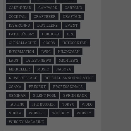
CADENHEAD
CAMPAIGN
CARPANO
COCKTAIL
CRAFTBEER
CRAFTGIN
DISARONNO
DISTILLERY
EVENT
FATHER'S DAY
FUKUOKA
GIN
GLENALLACHIE
GOODS
HOTCOCKTAIL
INFORMATION
IWSC
KILCHOMAN
LAGG
LATEST-NEWS
MICHTER'S
MIKKELLER
MUSIC
NAGOYA
NEWS RELEASE
OFFICIAL-ANNOUNCEMENT
OSAKA
PRESENT
PROFESSIONALS
SEMINAR
SILENT POOL
SPRINGBANK
TASTING
THE BUSKER
TOKYO
VIDEO
VODKA
WHISK-E
WHISKEY
WHISKY
WHISKY MAGAZINE