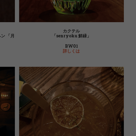
カクテル
ンヘン 「月
「senryoku 鮮緑」
BW01
詳しくは