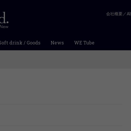
会社概要／Abo
Soft drink / Goods
News
WE Tube