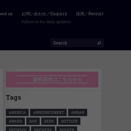
ut us
お問い合わせ／Enquiry
採用／Recruit
Follow us for daily updates:
資料請求はこちらから
Tags
AMERICA
ANNOUNCEMENT
ARRAN
AWARD
BAR
BEER
BOTTLER
BREWDOG
BREWERY
BUSKER