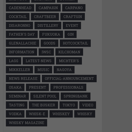
CADENHEAD
CAMPAIGN
CARPANO
COCKTAIL
CRAFTBEER
CRAFTGIN
DISARONNO
DISTILLERY
EVENT
FATHER'S DAY
FUKUOKA
GIN
GLENALLACHIE
GOODS
HOTCOCKTAIL
INFORMATION
IWSC
KILCHOMAN
LAGG
LATEST-NEWS
MICHTER'S
MIKKELLER
MUSIC
NAGOYA
NEWS RELEASE
OFFICIAL-ANNOUNCEMENT
OSAKA
PRESENT
PROFESSIONALS
SEMINAR
SILENT POOL
SPRINGBANK
TASTING
THE BUSKER
TOKYO
VIDEO
VODKA
WHISK-E
WHISKEY
WHISKY
WHISKY MAGAZINE