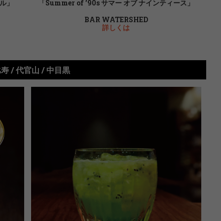
ール」
「Summer of ’90s サマー オブ ナインティース」
BAR WATERSHED
詳しくは
寿 / 代官山 / 中目黒