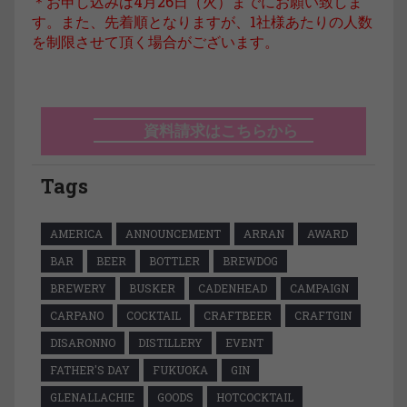
＊お申し込みは4月26日（火）までにお願い致しま
す。また、先着順となりますが、1社様あたりの人数
を制限させて頂く場合がございます。
資料請求はこちらから
Tags
AMERICA
ANNOUNCEMENT
ARRAN
AWARD
BAR
BEER
BOTTLER
BREWDOG
BREWERY
BUSKER
CADENHEAD
CAMPAIGN
CARPANO
COCKTAIL
CRAFTBEER
CRAFTGIN
DISARONNO
DISTILLERY
EVENT
FATHER'S DAY
FUKUOKA
GIN
GLENALLACHIE
GOODS
HOTCOCKTAIL