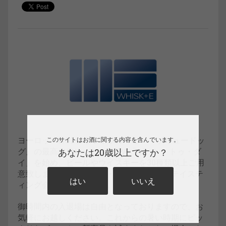
ヨーロッパNO1.クラフトブルワリー『ブリュードッ
このサイトはお酒に関する内容を含んでいます。
グ』の最高にフレッシュなIPA「ボーン・トゥ・ダ
あなたは20歳以上ですか？
イ」を始め、ビールやウイスキーを30種類以上ご用
意致しまして、酒販店様・料飲店様向けのテイステ
はい
いいえ
ィング会を開催致します。
御時間内の入退場は自由となっておりますので、お
気軽にお越しください。これからの暑い時期にピッ