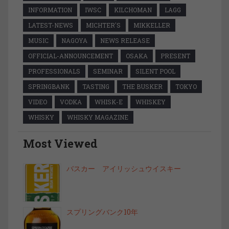
INFORMATION
IWSC
KILCHOMAN
LAGG
LATEST-NEWS
MICHTER'S
MIKKELLER
MUSIC
NAGOYA
NEWS RELEASE
OFFICIAL-ANNOUNCEMENT
OSAKA
PRESENT
PROFESSIONALS
SEMINAR
SILENT POOL
SPRINGBANK
TASTING
THE BUSKER
TOKYO
VIDEO
VODKA
WHISK-E
WHISKEY
WHISKY
WHISKY MAGAZINE
Most Viewed
バスカー アイリッシュウイスキー
スプリングバンク10年