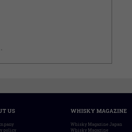
ら。
UT US
WHISKY MAGAZINE
ompany
Whisky Magazine Japan
y policy
Whisky Magazine