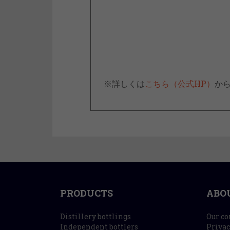
※詳しくは
こちら（公式HP）
か
PRODUCTS
ABO
Distillery bottlings
Our c
Independent bottlers
Privac