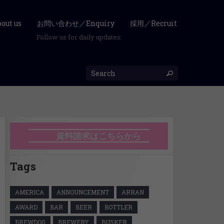
ut us
お問い合わせ／Enquiry
採用／Recruit
Follow us for daily updates:
資料請求はこちらから
Tags
AMERICA
ANNOUNCEMENT
ARRAN
AWARD
BAR
BEER
BOTTLER
BREWDOG
BREWERY
BUSKER