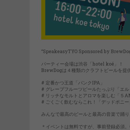
“SpeakeasyTYO Sponsored by Brew
パーティー会場は渋谷「hotel koé」！
BrewDogは４種類のクラフトビールを提
# 定番かつ王道「パンクIPA」
# グレープフルーツピールたっぷり「エ
# リッチなモルトとアロマを楽しむ「５A
# ごくごく飲むならこれ！「デッドポニー
みんなで最高のビールと最高の音楽で踊り
＊イベントは無料ですが、事前登録必須。