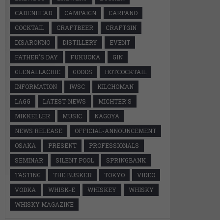
CADENHEAD
CAMPAIGN
CARPANO
COCKTAIL
CRAFTBEER
CRAFTGIN
DISARONNO
DISTILLERY
EVENT
FATHER'S DAY
FUKUOKA
GIN
GLENALLACHIE
GOODS
HOTCOCKTAIL
INFORMATION
IWSC
KILCHOMAN
LAGG
LATEST-NEWS
MICHTER'S
MIKKELLER
MUSIC
NAGOYA
NEWS RELEASE
OFFICIAL-ANNOUNCEMENT
OSAKA
PRESENT
PROFESSIONALS
SEMINAR
SILENT POOL
SPRINGBANK
TASTING
THE BUSKER
TOKYO
VIDEO
VODKA
WHISK-E
WHISKEY
WHISKY
WHISKY MAGAZINE