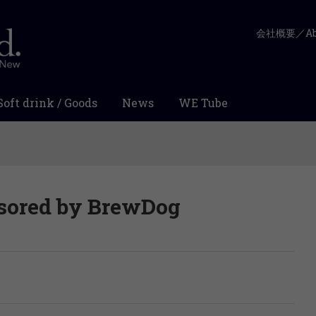
会社概要／Abo
Soft drink / Goods
News
WE Tube
sored by BrewDog