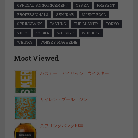
OFFICIAL-ANNOUNCEMENT
OSAKA
PRESENT
PROFESSIONALS
SEMINAR
SILENT POOL
SPRINGBANK
TASTING
THE BUSKER
TOKYO
VIDEO
VODKA
WHISK-E
WHISKEY
WHISKY
WHISKY MAGAZINE
Most Viewed
バスカー アイリッシュウイスキー
サイレントプール ジン
スプリングバンク10年