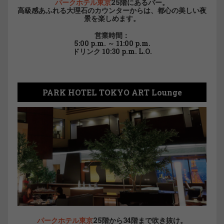
パークホテル東京
25階にあるバー。
高級感あふれる大理石のカウンターからは、都心の美しい夜
景を楽しめます。
営業時間：
5:00 p.m. ～ 11:00 p.m.
ドリンク 10:30 p.m. L.O.
PARK HOTEL TOKYO ART Lounge
パークホテル東京
25階から34階まで吹き抜け。