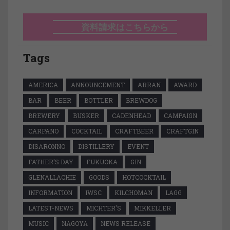
資料請求はこちらから
Tags
AMERICA
ANNOUNCEMENT
ARRAN
AWARD
BAR
BEER
BOTTLER
BREWDOG
BREWERY
BUSKER
CADENHEAD
CAMPAIGN
CARPANO
COCKTAIL
CRAFTBEER
CRAFTGIN
DISARONNO
DISTILLERY
EVENT
FATHER'S DAY
FUKUOKA
GIN
GLENALLACHIE
GOODS
HOTCOCKTAIL
INFORMATION
IWSC
KILCHOMAN
LAGG
LATEST-NEWS
MICHTER'S
MIKKELLER
MUSIC
NAGOYA
NEWS RELEASE