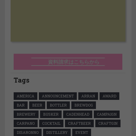
資料請求はこちらから
Tags
AMERICA
ANNOUNCEMENT
ARRAN
AWARD
BAR
BEER
BOTTLER
BREWDOG
BREWERY
BUSKER
CADENHEAD
CAMPAIGN
CARPANO
COCKTAIL
CRAFTBEER
CRAFTGIN
DISARONNO
DISTILLERY
EVENT