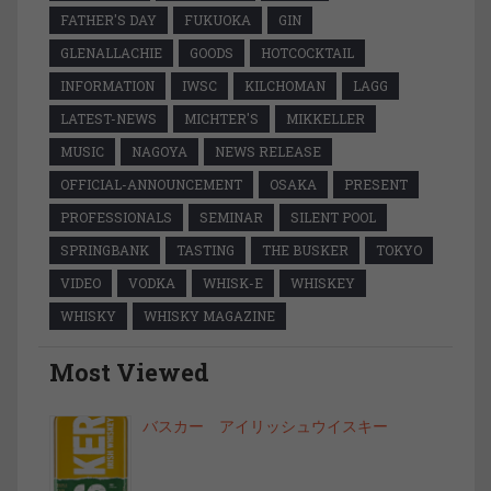
FATHER'S DAY
FUKUOKA
GIN
GLENALLACHIE
GOODS
HOTCOCKTAIL
INFORMATION
IWSC
KILCHOMAN
LAGG
LATEST-NEWS
MICHTER'S
MIKKELLER
MUSIC
NAGOYA
NEWS RELEASE
OFFICIAL-ANNOUNCEMENT
OSAKA
PRESENT
PROFESSIONALS
SEMINAR
SILENT POOL
SPRINGBANK
TASTING
THE BUSKER
TOKYO
VIDEO
VODKA
WHISK-E
WHISKEY
WHISKY
WHISKY MAGAZINE
Most Viewed
バスカー アイリッシュウイスキー