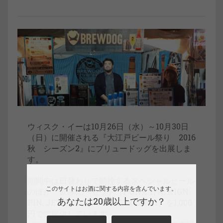
ウィスク・イーは10月26日（水）～10月30日
（日）に開催される『大江戸ビール祭り 2016
秋 シーズン2』にブリュードッグを出展しま
す。
期間中は日替わりで開栓するスペシャルビール
このサイトはお酒に関する内容を含んでいます。
のほか、飲み比べセット（PUNK IPA, KIGN
あなたは20歳以上ですか？
PIN, JET BLACK HEART 3x220ml）を1,000
円でご提供しています。