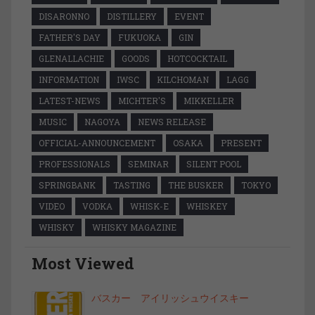
DISARONNO
DISTILLERY
EVENT
FATHER'S DAY
FUKUOKA
GIN
GLENALLACHIE
GOODS
HOTCOCKTAIL
INFORMATION
IWSC
KILCHOMAN
LAGG
LATEST-NEWS
MICHTER'S
MIKKELLER
MUSIC
NAGOYA
NEWS RELEASE
OFFICIAL-ANNOUNCEMENT
OSAKA
PRESENT
PROFESSIONALS
SEMINAR
SILENT POOL
SPRINGBANK
TASTING
THE BUSKER
TOKYO
VIDEO
VODKA
WHISK-E
WHISKEY
WHISKY
WHISKY MAGAZINE
Most Viewed
バスカー アイリッシュウイスキー