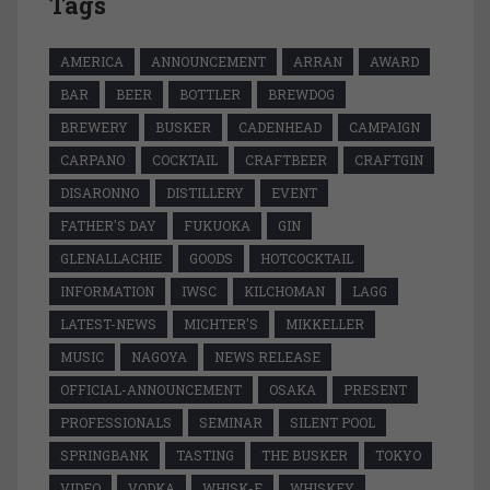
Tags
AMERICA
ANNOUNCEMENT
ARRAN
AWARD
BAR
BEER
BOTTLER
BREWDOG
BREWERY
BUSKER
CADENHEAD
CAMPAIGN
CARPANO
COCKTAIL
CRAFTBEER
CRAFTGIN
DISARONNO
DISTILLERY
EVENT
FATHER'S DAY
FUKUOKA
GIN
GLENALLACHIE
GOODS
HOTCOCKTAIL
INFORMATION
IWSC
KILCHOMAN
LAGG
LATEST-NEWS
MICHTER'S
MIKKELLER
MUSIC
NAGOYA
NEWS RELEASE
OFFICIAL-ANNOUNCEMENT
OSAKA
PRESENT
PROFESSIONALS
SEMINAR
SILENT POOL
SPRINGBANK
TASTING
THE BUSKER
TOKYO
VIDEO
VODKA
WHISK-E
WHISKEY