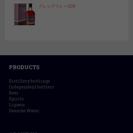
グレンアラヒー12年
PRODUCTS
Distillery bottlings
Independent bottlers
Beer
Spirits
Liqueur
Deeside Water