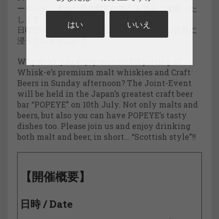
ージュで、麦のお酒の新しい楽しみ方をご提案いた
します。
はい
いいえ
日曜日の昼下がり、贅沢な麦のお酒の奥深い世界に
浸ってみませんか？
Why don’t you enjoy wonderful pairing of
Whisk-e’s premium malt whiskies and Craft
Beers in Sunday afternoon? The Joint-Event
will be held in the Japan’s greatest craft beer
bar “POPEYE” on 10th July. Not only malts and
beers, but also you can have POPEYE’s tasty
dishes too. Please join us and enjoy drinking
both malt and beer, in short… “Scottish style”!!
【開催概要】
日時 / Date