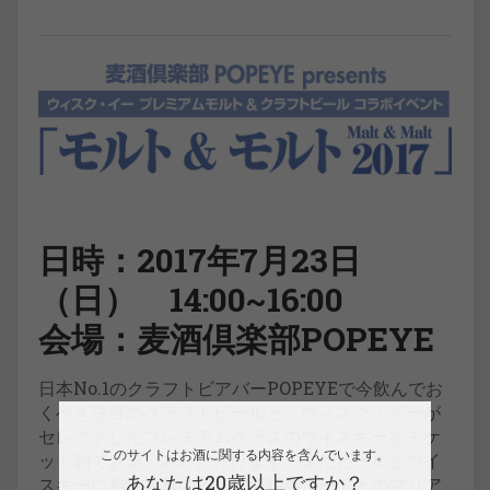
日時：2017年7月23日
（日） 14:00~16:00
会場：麦酒倶楽部POPEYE
日本No.1のクラフトビアバーPOPEYEで今飲んでお
くべき注目のクラフトビールと、ウィスク・イーが
セレクトしたプレミアムクラスのウイスキーをチケ
このサイトはお酒に関する内容を含んでいます。
ット制でお楽しみいただけます。またビールとウイ
あなたは20歳以上ですか？
スキーに相性抜群のPOPEYE特製フードとのマリア