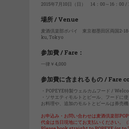
2015年7月10日（日） 14：00～16：00 / 
場所 / Venue
麦酒倶楽部ポパイ 東京都墨田区両国2-18-7 1F / 
ku, Tokyo
参加費 / Fare：
一律￥4,000
参加費に含まれるもの / Fare co
・POPEYE特製ウェルカムフード / Welcom
・ソサエティモルトとビール、フードに使えるチケッ
お料理や、追加のモルトとビールは券売機
お申込み・お問い合わせは麦酒倶楽部POPEYE
代金は当日現地にてお支払いください。（
Please book straight to POPEYE (or to