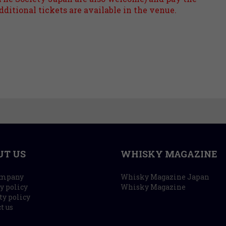
ditional tickets are available in the venue.
UT US
WHISKY MAGAZINE
ompany
Whisky Magazine Japan
y policy
Whisky Magazine
ty policy
t us