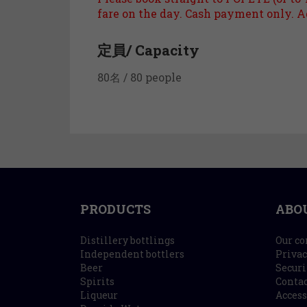
fare on the day. Cash payment only. Ad
定員/ Capacity
80名 / 80 people
PRODUCTS
ABO
Distillery bottlings
Our c
Independent bottlers
Privac
Beer
Securi
Spirits
Contac
Liqueur
Access