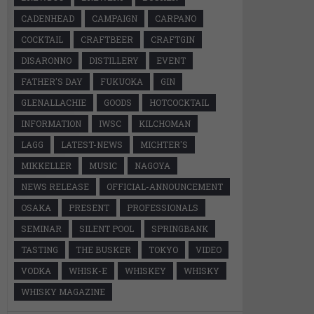
CADENHEAD
CAMPAIGN
CARPANO
COCKTAIL
CRAFTBEER
CRAFTGIN
DISARONNO
DISTILLERY
EVENT
FATHER'S DAY
FUKUOKA
GIN
GLENALLACHIE
GOODS
HOTCOCKTAIL
INFORMATION
IWSC
KILCHOMAN
LAGG
LATEST-NEWS
MICHTER'S
MIKKELLER
MUSIC
NAGOYA
NEWS RELEASE
OFFICIAL-ANNOUNCEMENT
OSAKA
PRESENT
PROFESSIONALS
SEMINAR
SILENT POOL
SPRINGBANK
TASTING
THE BUSKER
TOKYO
VIDEO
VODKA
WHISK-E
WHISKEY
WHISKY
WHISKY MAGAZINE