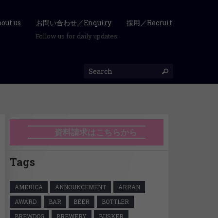
ut us
お問い合わせ／Enquiry
採用／Recruit
Follow us for daily updates:
資料請求はこちらから
Tags
AMERICA
ANNOUNCEMENT
ARRAN
AWARD
BAR
BEER
BOTTLER
BREWDOG
BREWERY
BUSKER