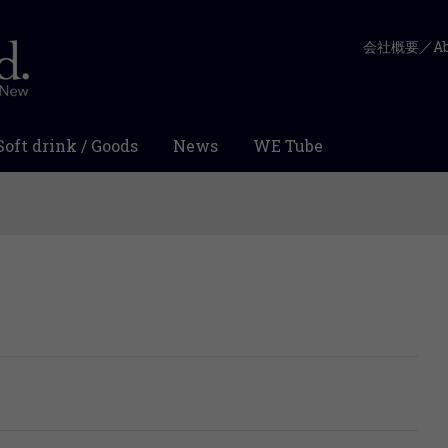
会社概要／Abo
Soft drink / Goods
News
WE Tube