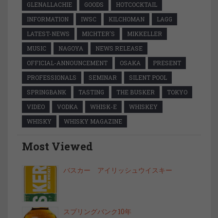
GLENALLACHIE
GOODS
HOTCOCKTAIL
INFORMATION
IWSC
KILCHOMAN
LAGG
LATEST-NEWS
MICHTER'S
MIKKELLER
MUSIC
NAGOYA
NEWS RELEASE
OFFICIAL-ANNOUNCEMENT
OSAKA
PRESENT
PROFESSIONALS
SEMINAR
SILENT POOL
SPRINGBANK
TASTING
THE BUSKER
TOKYO
VIDEO
VODKA
WHISK-E
WHISKEY
WHISKY
WHISKY MAGAZINE
Most Viewed
バスカー アイリッシュウイスキー
スプリングバンク10年