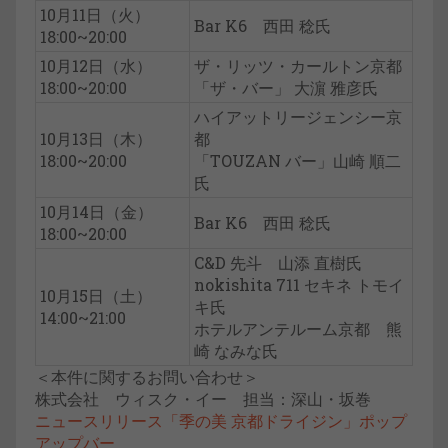
10月11日（火）
Bar K6 西田 稔氏
18:00~20:00
10月12日（水）
ザ・リッツ・カールトン京都
18:00~20:00
「ザ・バー」 大濵 雅彦氏
ハイアットリージェンシー京
10月13日（木）
都
18:00~20:00
「TOUZAN バー」山崎 順二
氏
10月14日（金）
Bar K6 西田 稔氏
18:00~20:00
C&D 先斗 山添 直樹氏
nokishita 711 セキネ トモイ
10月15日（土）
キ氏
14:00~21:00
ホテルアンテルーム京都 熊
崎 なみな氏
＜本件に関するお問い合わせ＞
株式会社 ウィスク・イー 担当：深山・坂巻
ニュースリリース「季の美 京都ドライジン」ポップ
アップバー