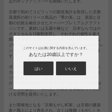
定のポップアップバーを開催いたします。
京都で初めてスピリッツの製造免許を取得した京都
蒸溜所の初リリース商品の『季の美』は、英国と京
都の伝統を融合させたスーパープレミアムクラフト
ジンです。素材には玉露や檜など 日本ならではの
ボタニカルを11種類使用し、それぞれの個性を最大
限に引き出すために「シトラス」や「スパイス」な
ど6つのグループに分けて別々に蒸溜したものをブレ
このサイトはお酒に関する内容を含んでいます。
ンドする、非常に独特な製法を用いて造られていま
あなたは20歳以上ですか？
す。
ポップアップバーでは、『季の美』の製法やボタニ
はい
いいえ
カルを展示する他、ゲストバーテンダーによるオリ
ジナルカクテルのご提供、ボトルデザインのご紹
介、京都蒸溜所のディスティラーを招いてのQ&Aセ
ッションなど、『季の美』の世界を体感していただ
ける空間を提供いたします。
また開催地となる「京都もやし町家」は京都の建築
家と職人により再生され、古くは種麹（もやし）を