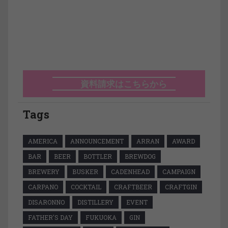
資料請求はこちらから
Tags
AMERICA
ANNOUNCEMENT
ARRAN
AWARD
BAR
BEER
BOTTLER
BREWDOG
BREWERY
BUSKER
CADENHEAD
CAMPAIGN
CARPANO
COCKTAIL
CRAFTBEER
CRAFTGIN
DISARONNO
DISTILLERY
EVENT
FATHER'S DAY
FUKUOKA
GIN