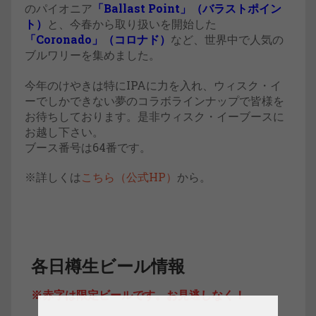
のパイオニア
「Ballast Point」（バラストポイン
ト）
と、今春から取り扱いを開始した
「Coronado」（コロナド）
など、世界中で人気の
ブルワリーを集めました。
今年のけやきは特にIPAに力を入れ、ウィスク・イ
ーでしかできない夢のコラボラインナップで皆様を
お待ちしております。是非ウィスク・イーブースに
お越し下さい。
ブース番号は64番です。
※詳しくは
こちら（公式HP）
から。
各日樽生ビール情報
※赤字は限定ビールです。お見逃しなく！