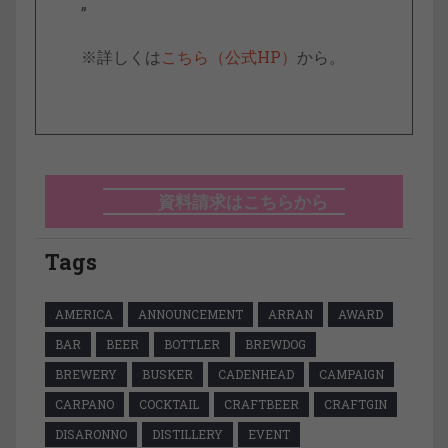
”
※詳しくは
こちら（公式HP）
から。
資料請求はこちらから
Tags
AMERICA
ANNOUNCEMENT
ARRAN
AWARD
BAR
BEER
BOTTLER
BREWDOG
BREWERY
BUSKER
CADENHEAD
CAMPAIGN
CARPANO
COCKTAIL
CRAFTBEER
CRAFTGIN
DISARONNO
DISTILLERY
EVENT