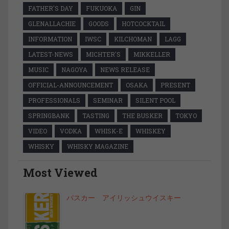
FATHER'S DAY
FUKUOKA
GIN
GLENALLACHIE
GOODS
HOTCOCKTAIL
INFORMATION
IWSC
KILCHOMAN
LAGG
LATEST-NEWS
MICHTER'S
MIKKELLER
MUSIC
NAGOYA
NEWS RELEASE
OFFICIAL-ANNOUNCEMENT
OSAKA
PRESENT
PROFESSIONALS
SEMINAR
SILENT POOL
SPRINGBANK
TASTING
THE BUSKER
TOKYO
VIDEO
VODKA
WHISK-E
WHISKEY
WHISKY
WHISKY MAGAZINE
Most Viewed
バスカー アイリッシュウイスキー