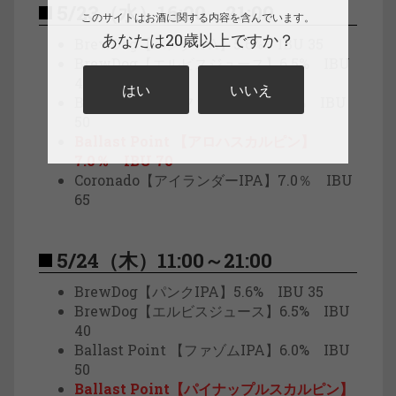
5/23（水）16:00～21:00
このサイトはお酒に関する内容を含んでいます。
あなたは20歳以上ですか？
BrewDog【パンクIPA】5.6% IBU 35
BrewDog【エルビスジュース】6.5% IBU
40
はい
いいえ
Ballast Point【ファゾムIPA】6.0% IBU
50
Ballast Point 【アロハスカルピン】
7.0％ IBU 70
Coronado【アイランダーIPA】7.0％ IBU
65
5/24（木）11:00～21:00
BrewDog【パンクIPA】5.6% IBU 35
BrewDog【エルビスジュース】6.5% IBU
40
Ballast Point 【ファゾムIPA】6.0% IBU
50
Ballast Point【パイナップルスカルピン】