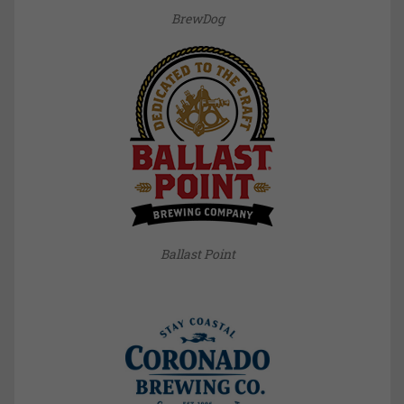
BrewDog
Ballast Point