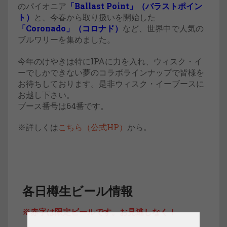
のパイオニア
「Ballast Point」（バラストポイン
ト）
と、今春から取り扱いを開始した
「Coronado」（コロナド）
など、世界中で人気の
ブルワリーを集めました。
今年のけやきは特にIPAに力を入れ、ウィスク・イ
ーでしかできない夢のコラボラインナップで皆様を
お待ちしております。是非ウィスク・イーブースに
お越し下さい。
ブース番号は64番です。
※詳しくは
こちら（公式HP）
から。
各日樽生ビール情報
※赤字は限定ビールです。お見逃しなく！