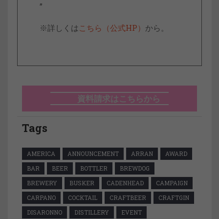
”
※詳しくは
こちら（公式HP）
から。
資料請求はこちらから
Tags
AMERICA
ANNOUNCEMENT
ARRAN
AWARD
BAR
BEER
BOTTLER
BREWDOG
BREWERY
BUSKER
CADENHEAD
CAMPAIGN
CARPANO
COCKTAIL
CRAFTBEER
CRAFTGIN
DISARONNO
DISTILLERY
EVENT