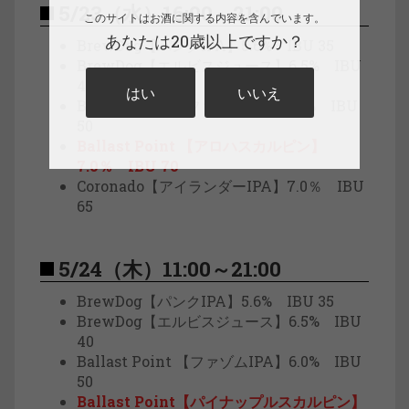
5/23（水）16:00～21:00
このサイトはお酒に関する内容を含んでいます。
あなたは20歳以上ですか？
BrewDog【パンクIPA】5.6% IBU 35
BrewDog【エルビスジュース】6.5% IBU
40
はい
いいえ
Ballast Point【ファゾムIPA】6.0% IBU
50
Ballast Point 【アロハスカルピン】
7.0％ IBU 70
Coronado【アイランダーIPA】7.0％ IBU
65
5/24（木）11:00～21:00
BrewDog【パンクIPA】5.6% IBU 35
BrewDog【エルビスジュース】6.5% IBU
40
Ballast Point 【ファゾムIPA】6.0% IBU
50
Ballast Point【パイナップルスカルピン】