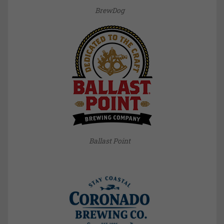
BrewDog
Ballast Point