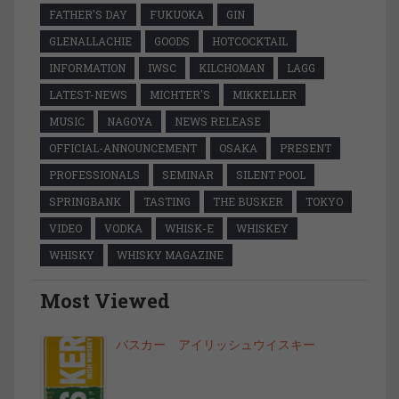
FATHER'S DAY
FUKUOKA
GIN
GLENALLACHIE
GOODS
HOTCOCKTAIL
INFORMATION
IWSC
KILCHOMAN
LAGG
LATEST-NEWS
MICHTER'S
MIKKELLER
MUSIC
NAGOYA
NEWS RELEASE
OFFICIAL-ANNOUNCEMENT
OSAKA
PRESENT
PROFESSIONALS
SEMINAR
SILENT POOL
SPRINGBANK
TASTING
THE BUSKER
TOKYO
VIDEO
VODKA
WHISK-E
WHISKEY
WHISKY
WHISKY MAGAZINE
Most Viewed
バスカー アイリッシュウイスキー