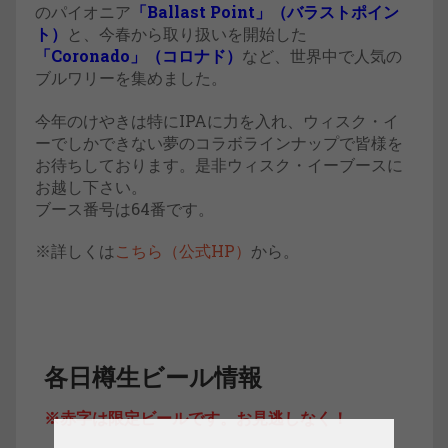
のパイオニア
「Ballast Point」（バラストポイン
ト）
と、今春から取り扱いを開始した
「Coronado」（コロナド）
など、世界中で人気の
ブルワリーを集めました。
今年のけやきは特にIPAに力を入れ、ウィスク・イ
ーでしかできない夢のコラボラインナップで皆様を
お待ちしております。是非ウィスク・イーブースに
お越し下さい。
ブース番号は64番です。
※詳しくは
こちら（公式HP）
から。
各日樽生ビール情報
※赤字は限定ビールです。お見逃しなく！