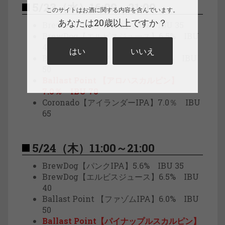
5/23（水）16:00～21:00
このサイトはお酒に関する内容を含んでいます。
あなたは20歳以上ですか？
BrewDog【パンクIPA】5.6% IBU 35
BrewDog【エルビスジュース】6.5% IBU
40
はい
いいえ
Ballast Point【ファゾムIPA】6.0% IBU
50
Ballast Point 【アロハスカルピン】
7.0％ IBU 70
Coronado【アイランダーIPA】7.0％ IBU
65
5/24（木）11:00～21:00
BrewDog【パンクIPA】5.6% IBU 35
BrewDog【エルビスジュース】6.5% IBU
40
Ballast Point 【ファゾムIPA】6.0% IBU
50
Ballast Point【パイナップルスカルピン】