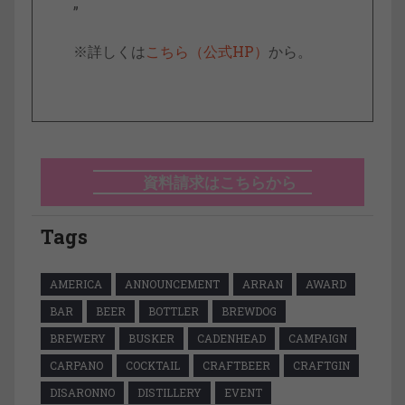
”
※詳しくは
こちら（公式HP）
から。
資料請求はこちらから
Tags
AMERICA
ANNOUNCEMENT
ARRAN
AWARD
BAR
BEER
BOTTLER
BREWDOG
BREWERY
BUSKER
CADENHEAD
CAMPAIGN
CARPANO
COCKTAIL
CRAFTBEER
CRAFTGIN
DISARONNO
DISTILLERY
EVENT