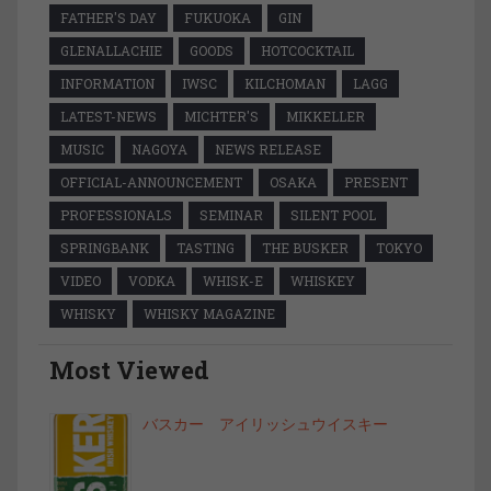
FATHER'S DAY
FUKUOKA
GIN
GLENALLACHIE
GOODS
HOTCOCKTAIL
INFORMATION
IWSC
KILCHOMAN
LAGG
LATEST-NEWS
MICHTER'S
MIKKELLER
MUSIC
NAGOYA
NEWS RELEASE
OFFICIAL-ANNOUNCEMENT
OSAKA
PRESENT
PROFESSIONALS
SEMINAR
SILENT POOL
SPRINGBANK
TASTING
THE BUSKER
TOKYO
VIDEO
VODKA
WHISK-E
WHISKEY
WHISKY
WHISKY MAGAZINE
Most Viewed
バスカー アイリッシュウイスキー