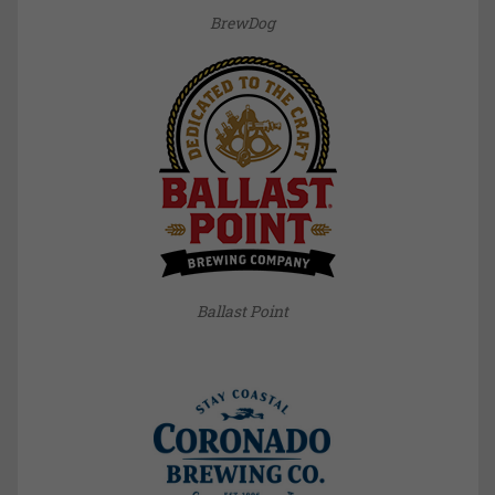
BrewDog
Ballast Point