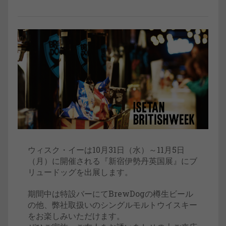
ウィスク・イーは10月31日（水）～11月5日
（月）に開催される『新宿伊勢丹英国展』にブ
リュードッグを出展します。
期間中は特設バーにてBrewDogの樽生ビール
の他、弊社取扱いのシングルモルトウイスキー
をお楽しみいただけます。