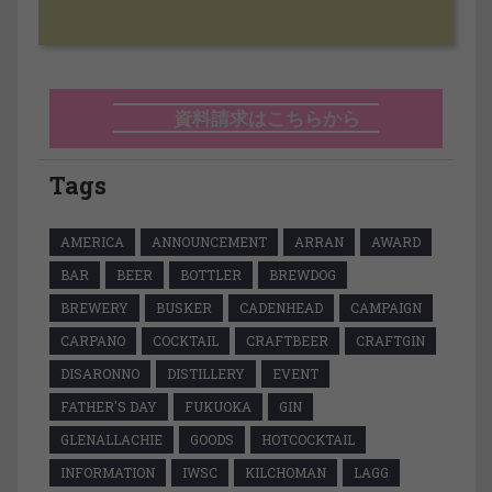
資料請求はこちらから
Tags
AMERICA
ANNOUNCEMENT
ARRAN
AWARD
BAR
BEER
BOTTLER
BREWDOG
BREWERY
BUSKER
CADENHEAD
CAMPAIGN
CARPANO
COCKTAIL
CRAFTBEER
CRAFTGIN
DISARONNO
DISTILLERY
EVENT
FATHER'S DAY
FUKUOKA
GIN
GLENALLACHIE
GOODS
HOTCOCKTAIL
INFORMATION
IWSC
KILCHOMAN
LAGG