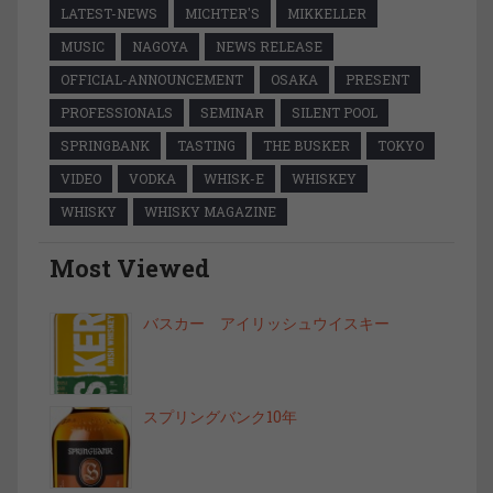
LATEST-NEWS
MICHTER'S
MIKKELLER
MUSIC
NAGOYA
NEWS RELEASE
OFFICIAL-ANNOUNCEMENT
OSAKA
PRESENT
PROFESSIONALS
SEMINAR
SILENT POOL
SPRINGBANK
TASTING
THE BUSKER
TOKYO
VIDEO
VODKA
WHISK-E
WHISKEY
WHISKY
WHISKY MAGAZINE
Most Viewed
バスカー アイリッシュウイスキー
スプリングバンク10年