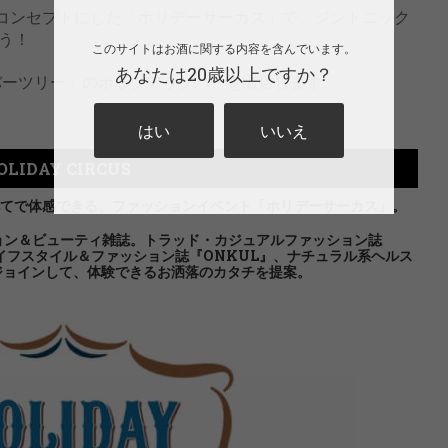
をコンセプトにした「ホリデーサーカス」で、ジントニック
う！
このサイトはお酒に関する内容を含んでいます。
あなたは20歳以上ですか？
ィーバーツリー」のポップアップバーを出店します。
はい
いいえ
OLIDAY CIRCUS
てで体感できる、ファッションイベント「ホリデーサーカス」。
ション＆ビューティ雑誌。トラッド・カジュアルファッション誌
なライフスタイル＆ファッション誌『ONKUL』、ナチュラル系ヘルス
』がジョインして、体験できるお洒落のカタチを提案。