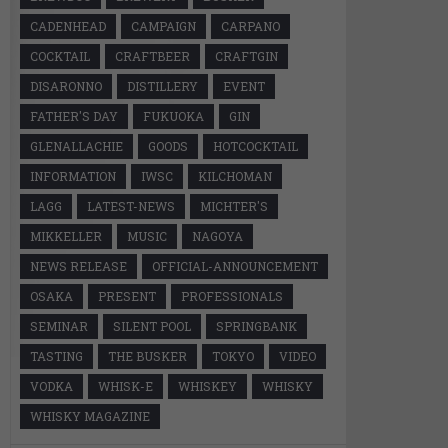
CADENHEAD
CAMPAIGN
CARPANO
COCKTAIL
CRAFTBEER
CRAFTGIN
DISARONNO
DISTILLERY
EVENT
FATHER'S DAY
FUKUOKA
GIN
GLENALLACHIE
GOODS
HOTCOCKTAIL
INFORMATION
IWSC
KILCHOMAN
LAGG
LATEST-NEWS
MICHTER'S
MIKKELLER
MUSIC
NAGOYA
NEWS RELEASE
OFFICIAL-ANNOUNCEMENT
OSAKA
PRESENT
PROFESSIONALS
SEMINAR
SILENT POOL
SPRINGBANK
TASTING
THE BUSKER
TOKYO
VIDEO
VODKA
WHISK-E
WHISKEY
WHISKY
WHISKY MAGAZINE