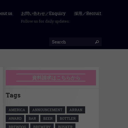
ut us
お問い合わせ／Enquiry
採用／Recruit
Follow us for daily updates:
資料請求はこちらから
Tags
AMERICA
ANNOUNCEMENT
ARRAN
AWARD
BAR
BEER
BOTTLER
BREWDOG
BREWERY
BUSKER