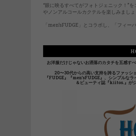
“眼に映るすべてがフォトジェニック！”
やノンアルコールカクテルを楽しみましょ
「menʼsFUDGE」とコラボし、「フ
H
お洋服だけじゃないお洒落のカタチを五感すべ
20〜30代からの高い支持を誇るファッ
『FUDGE』『men’sFUDGE』、シンプル
＆ビューティ誌『kiitos.