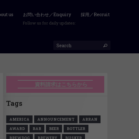
ut us
お問い合わせ／Enquiry
採用／Recruit
Follow us for daily updates:
資料請求はこちらから
Tags
AMERICA
ANNOUNCEMENT
ARRAN
AWARD
BAR
BEER
BOTTLER
BREWDOG
BREWERY
BUSKER