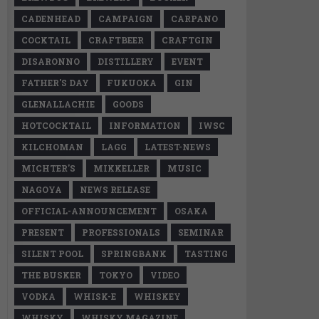
CADENHEAD
CAMPAIGN
CARPANO
COCKTAIL
CRAFTBEER
CRAFTGIN
DISARONNO
DISTILLERY
EVENT
FATHER'S DAY
FUKUOKA
GIN
GLENALLACHIE
GOODS
HOTCOCKTAIL
INFORMATION
IWSC
KILCHOMAN
LAGG
LATEST-NEWS
MICHTER'S
MIKKELLER
MUSIC
NAGOYA
NEWS RELEASE
OFFICIAL-ANNOUNCEMENT
OSAKA
PRESENT
PROFESSIONALS
SEMINAR
SILENT POOL
SPRINGBANK
TASTING
THE BUSKER
TOKYO
VIDEO
VODKA
WHISK-E
WHISKEY
WHISKY
WHISKY MAGAZINE