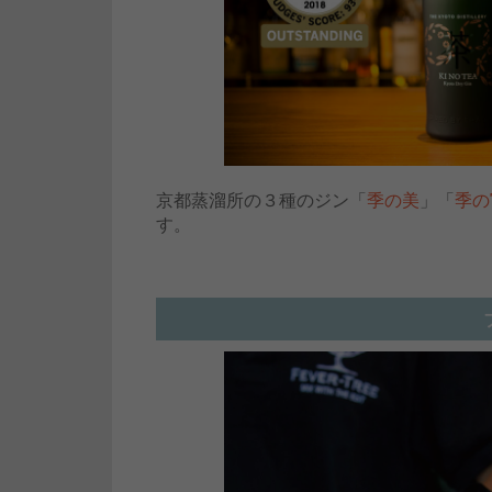
京都蒸溜所の３種のジン「
季の美
」「
季の
す。