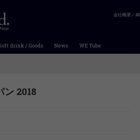
会社概要／Abo
Soft drink / Goods
News
WE Tube
 2018