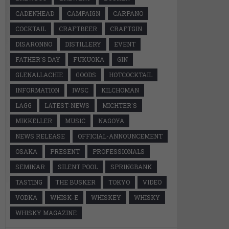
CADENHEAD
CAMPAIGN
CARPANO
COCKTAIL
CRAFTBEER
CRAFTGIN
DISARONNO
DISTILLERY
EVENT
FATHER'S DAY
FUKUOKA
GIN
GLENALLACHIE
GOODS
HOTCOCKTAIL
INFORMATION
IWSC
KILCHOMAN
LAGG
LATEST-NEWS
MICHTER'S
MIKKELLER
MUSIC
NAGOYA
NEWS RELEASE
OFFICIAL-ANNOUNCEMENT
OSAKA
PRESENT
PROFESSIONALS
SEMINAR
SILENT POOL
SPRINGBANK
TASTING
THE BUSKER
TOKYO
VIDEO
VODKA
WHISK-E
WHISKEY
WHISKY
WHISKY MAGAZINE