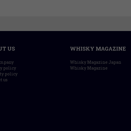
UT US
WHISKY MAGAZINE
ompany
Whisky Magazine Japan
y policy
Whisky Magazine
ty policy
t us