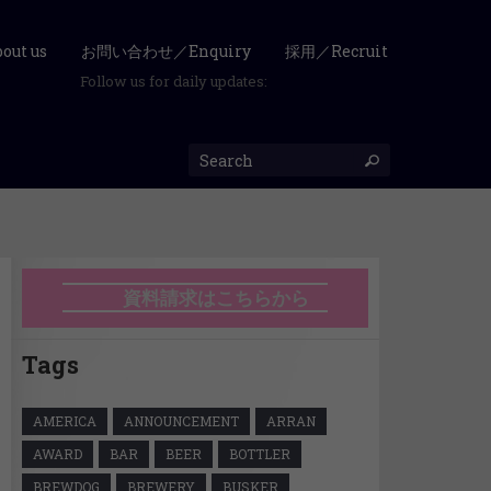
ut us
お問い合わせ／Enquiry
採用／Recruit
Follow us for daily updates:
資料請求はこちらから
Tags
AMERICA
ANNOUNCEMENT
ARRAN
AWARD
BAR
BEER
BOTTLER
BREWDOG
BREWERY
BUSKER