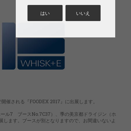
はい
いいえ
開催される『FOODEX 2017』に出展します。
ル7 ブースNo.7C37）、季の美京都ドライジン（ホ
れ出展します。ブースが別となりますので、お間違いないよ