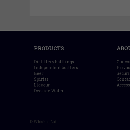
PRODUCTS
ABO
Distillery bottlings
Our c
Independent bottlers
Privac
Beer
Securi
Spirits
Contac
Liqueur
Access
Deeside Water
© Whisk-e Ltd.