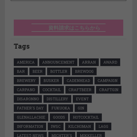
資料請求はこちらから
Tags
AMERICA
ANNOUNCEMENT
ARRAN
AWARD
BAR
BEER
BOTTLER
BREWDOG
BREWERY
BUSKER
CADENHEAD
CAMPAIGN
CARPANO
COCKTAIL
CRAFTBEER
CRAFTGIN
DISARONNO
DISTILLERY
EVENT
FATHER'S DAY
FUKUOKA
GIN
GLENALLACHIE
GOODS
HOTCOCKTAIL
INFORMATION
IWSC
KILCHOMAN
LAGG
LATEST-NEWS
MICHTER'S
MIKKELLER