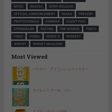
MUSIC
NAGOYA
NEWS RELEASE
OFFICIAL-ANNOUNCEMENT
OSAKA
PRESENT
PROFESSIONALS
SEMINAR
SILENT POOL
SPRINGBANK
TASTING
THE BUSKER
TOKYO
VIDEO
VODKA
WHISK-E
WHISKEY
WHISKY
WHISKY MAGAZINE
Most Viewed
バスカー アイリッシュウイスキー
サイレントプール ジン
スプリングバンク10年