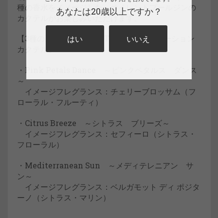
種の香水をイメージした、サイレントプールジンの
あなたは20歳以上ですか？
カクテルがお楽しみいただけます。
【3種のFLORIS × SILENT POOLコラボレーション
はい
いいえ
カクテル】
・Pink Petals Dance ～ピンクペタルス ダンス
～
イメージフレグランス：チェリーブロッサム（フ
ローラル・フルーティ）
・Citrus Breeze ～シトラス ブリーズ～
イメージフレグランス：セフィーロ（シトラス・
フローラル）
・Mediterranean Sun ～メディテレニアン サ
ン～
イメージフレグランス：ベルガモット ディ ポジタ
ーノ（シトラス・マリン）