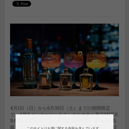
4月1日（日）から6月30日（土）までの期間限定
で、ANAインターコンチネンタルホテル東京MIXX
BAR&LOUNGEにて、英国王室御用達「香りの最高
級ブランド」と称されるフローリス（FLORIS）の3
このサイトはお酒に関する内容を含んでいます。