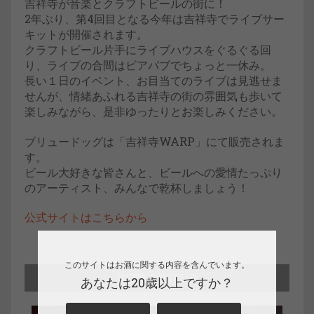
吉祥寺が音楽とクラフトビールの街に！
2年ぶり、第4回目となる今年は吉祥寺でライブサー
キットが開催されます。
クラフトビール片手にライブハウスをぐるぐる回
り、ライブの合間はビアパブでちょっと一休み。
長い１日のイベント、お目当てのライブは見逃せま
せんが、情緒あふれる吉祥寺の街の雰囲気も歩いて
楽しみながら、是非ゆったりとお楽しみください。
ブリュードッグは「吉祥寺WARP」にて販売されま
す。
ビール大好きな皆さんと、ビールへの愛情たっぷり
のアーティスト、みんなで乾杯しましょう！
公式サイトはこちらから
このサイトはお酒に関する内容を含んでいます。
BEER LINEUP
あなたは20歳以上ですか？