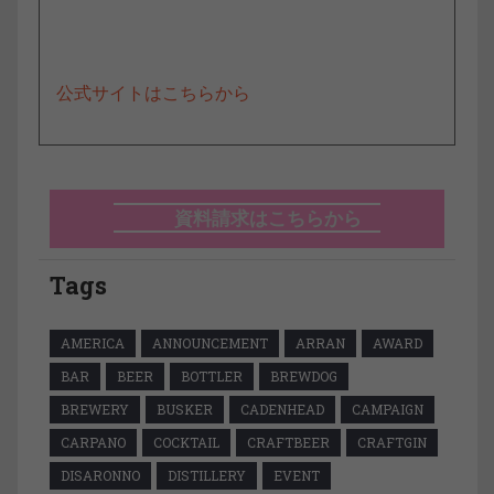
公式サイトはこちらから
資料請求はこちらから
Tags
AMERICA
ANNOUNCEMENT
ARRAN
AWARD
BAR
BEER
BOTTLER
BREWDOG
BREWERY
BUSKER
CADENHEAD
CAMPAIGN
CARPANO
COCKTAIL
CRAFTBEER
CRAFTGIN
DISARONNO
DISTILLERY
EVENT