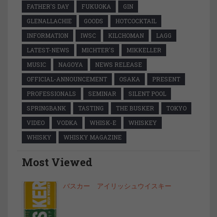
FATHER'S DAY
FUKUOKA
GIN
GLENALLACHIE
GOODS
HOTCOCKTAIL
INFORMATION
IWSC
KILCHOMAN
LAGG
LATEST-NEWS
MICHTER'S
MIKKELLER
MUSIC
NAGOYA
NEWS RELEASE
OFFICIAL-ANNOUNCEMENT
OSAKA
PRESENT
PROFESSIONALS
SEMINAR
SILENT POOL
SPRINGBANK
TASTING
THE BUSKER
TOKYO
VIDEO
VODKA
WHISK-E
WHISKEY
WHISKY
WHISKY MAGAZINE
Most Viewed
バスカー アイリッシュウイスキー