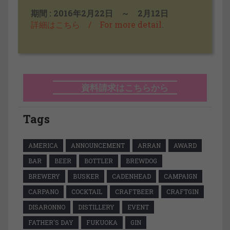
期間 : 2016年2月22日 ～ 2月12日
詳細はこちら / For more detail
.
資料請求はこちらから
Tags
AMERICA
ANNOUNCEMENT
ARRAN
AWARD
BAR
BEER
BOTTLER
BREWDOG
BREWERY
BUSKER
CADENHEAD
CAMPAIGN
CARPANO
COCKTAIL
CRAFTBEER
CRAFTGIN
DISARONNO
DISTILLERY
EVENT
FATHER'S DAY
FUKUOKA
GIN