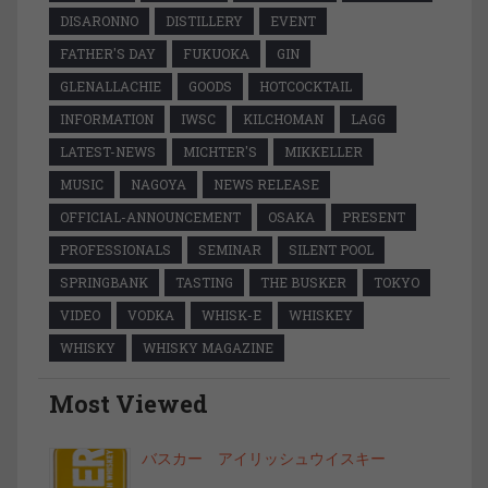
DISARONNO
DISTILLERY
EVENT
FATHER'S DAY
FUKUOKA
GIN
GLENALLACHIE
GOODS
HOTCOCKTAIL
INFORMATION
IWSC
KILCHOMAN
LAGG
LATEST-NEWS
MICHTER'S
MIKKELLER
MUSIC
NAGOYA
NEWS RELEASE
OFFICIAL-ANNOUNCEMENT
OSAKA
PRESENT
PROFESSIONALS
SEMINAR
SILENT POOL
SPRINGBANK
TASTING
THE BUSKER
TOKYO
VIDEO
VODKA
WHISK-E
WHISKEY
WHISKY
WHISKY MAGAZINE
Most Viewed
バスカー アイリッシュウイスキー