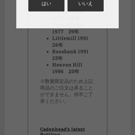
はい
いいえ
年
Convalmore
1977 40年
Caperdonich
1977 39年
Littlemill 1991
26年
Rosebank 1991
25年
Heaven Hill
1996 20年
※数量限定品のため上記
商品のご注文は承ること
ができません。何卒ご了
承ください。
Cadenhead’s latest
Bottling