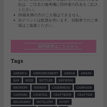
合は、ご注文の備考欄に同伴者の氏名をご記入
ください。
20歳未満の方のご入場はできません。
当イベントは飲酒を伴います。自動車でのご来
場はご遠慮ください。
資料請求はこちらから
Tags
AMERICA
ANNOUNCEMENT
ARRAN
AWARD
BAR
BEER
BOTTLER
BREWDOG
BREWERY
BUSKER
CADENHEAD
CAMPAIGN
CARPANO
COCKTAIL
CRAFTBEER
CRAFTGIN
DISARONNO
DISTILLERY
EVENT