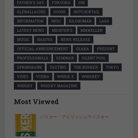
FATHER'S DAY
FUKUOKA
GIN
GLENALLACHIE
GOODS
HOTCOCKTAIL
INFORMATION
IWSC
KILCHOMAN
LAGG
LATEST-NEWS
MICHTER'S
MIKKELLER
MUSIC
NAGOYA
NEWS RELEASE
OFFICIAL-ANNOUNCEMENT
OSAKA
PRESENT
PROFESSIONALS
SEMINAR
SILENT POOL
SPRINGBANK
TASTING
THE BUSKER
TOKYO
VIDEO
VODKA
WHISK-E
WHISKEY
WHISKY
WHISKY MAGAZINE
Most Viewed
バスカー アイリッシュウイスキー