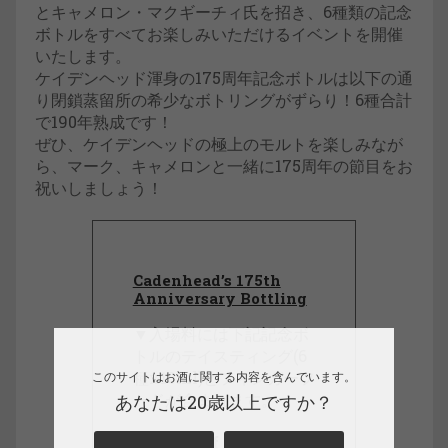
とキャメロン・マクギーチィ氏を招き、6種類の記念
ボトルをすべてお楽しみいただけるイベントを開催
いたします。
ケイデンヘッド渾身の175周年記念ボトルは以下の通
り閉鎖蒸留所の希少なボトリングがずらり！6種合計
で190年熟成です！
ぜひ、ケイデンヘッドの極上のモルトを楽しみなが
ら、マーク、キャメロンと一緒に175周年の節目をお
祝いしましょう！
Cadenhead’s 175th
Anniversary Bottling
▼入場料には下記記念ボ
トルのテイスティング(6
種x10ml)とフィンガーフ
このサイトはお酒に関する内容を含んでいます。
ードが含まれます。
あなたは20歳以上ですか？
Banff 1976 40