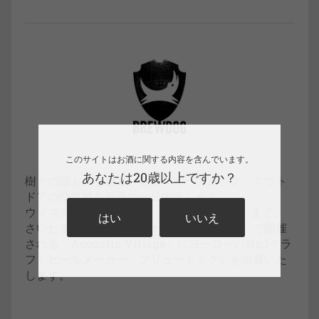
このサイトはお酒に関する内容を含んでいます。
あなたは20歳以上ですか？
樹々の温もりを感じ、自然・オーガニック・アウト
ドアの空気感を親子で一日中楽しめる。
ウィスク・イーは9月2日（金）～4日（日）まで、
はい
いいえ
さいたまスーパーアリーナ『けやきひろば』で開催
される『Acoustic Village』にヨーロッパNo.1クラ
フトビールメーカー『ブリュードッグ』を出展いた
します。