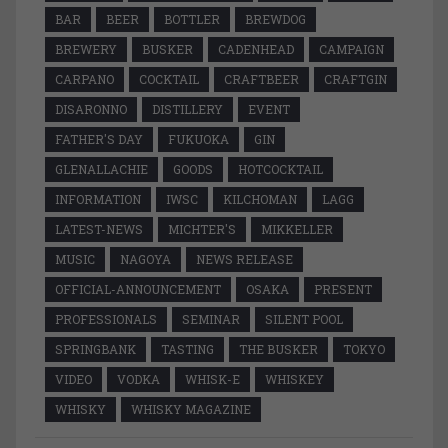
BAR
BEER
BOTTLER
BREWDOG
BREWERY
BUSKER
CADENHEAD
CAMPAIGN
CARPANO
COCKTAIL
CRAFTBEER
CRAFTGIN
DISARONNO
DISTILLERY
EVENT
FATHER'S DAY
FUKUOKA
GIN
GLENALLACHIE
GOODS
HOTCOCKTAIL
INFORMATION
IWSC
KILCHOMAN
LAGG
LATEST-NEWS
MICHTER'S
MIKKELLER
MUSIC
NAGOYA
NEWS RELEASE
OFFICIAL-ANNOUNCEMENT
OSAKA
PRESENT
PROFESSIONALS
SEMINAR
SILENT POOL
SPRINGBANK
TASTING
THE BUSKER
TOKYO
VIDEO
VODKA
WHISK-E
WHISKEY
WHISKY
WHISKY MAGAZINE