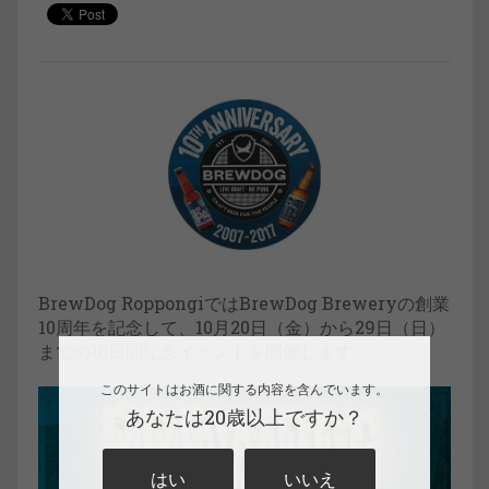
BrewDog RoppongiではBrewDog Breweryの創業
10周年を記念して、10月20日（金）から29日（日）
までの10日間記念イベントを開催します。
このサイトはお酒に関する内容を含んでいます。
あなたは20歳以上ですか？
はい
いいえ