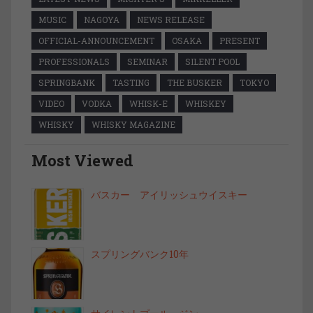
MUSIC
NAGOYA
NEWS RELEASE
OFFICIAL-ANNOUNCEMENT
OSAKA
PRESENT
PROFESSIONALS
SEMINAR
SILENT POOL
SPRINGBANK
TASTING
THE BUSKER
TOKYO
VIDEO
VODKA
WHISK-E
WHISKEY
WHISKY
WHISKY MAGAZINE
Most Viewed
バスカー アイリッシュウイスキー
スプリングバンク10年