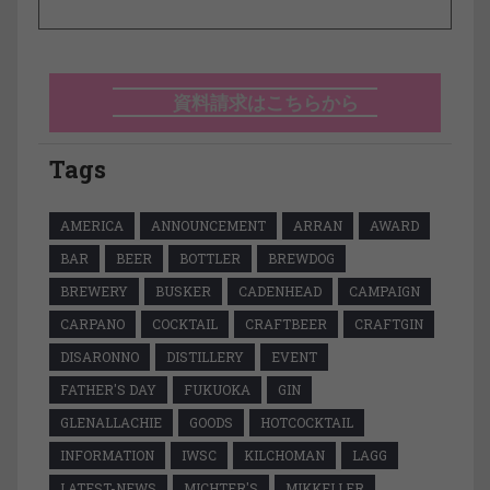
資料請求はこちらから
Tags
AMERICA
ANNOUNCEMENT
ARRAN
AWARD
BAR
BEER
BOTTLER
BREWDOG
BREWERY
BUSKER
CADENHEAD
CAMPAIGN
CARPANO
COCKTAIL
CRAFTBEER
CRAFTGIN
DISARONNO
DISTILLERY
EVENT
FATHER'S DAY
FUKUOKA
GIN
GLENALLACHIE
GOODS
HOTCOCKTAIL
INFORMATION
IWSC
KILCHOMAN
LAGG
LATEST-NEWS
MICHTER'S
MIKKELLER