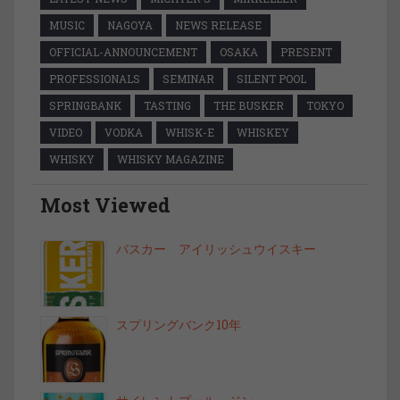
MUSIC
NAGOYA
NEWS RELEASE
OFFICIAL-ANNOUNCEMENT
OSAKA
PRESENT
PROFESSIONALS
SEMINAR
SILENT POOL
SPRINGBANK
TASTING
THE BUSKER
TOKYO
VIDEO
VODKA
WHISK-E
WHISKEY
WHISKY
WHISKY MAGAZINE
Most Viewed
バスカー アイリッシュウイスキー
スプリングバンク10年