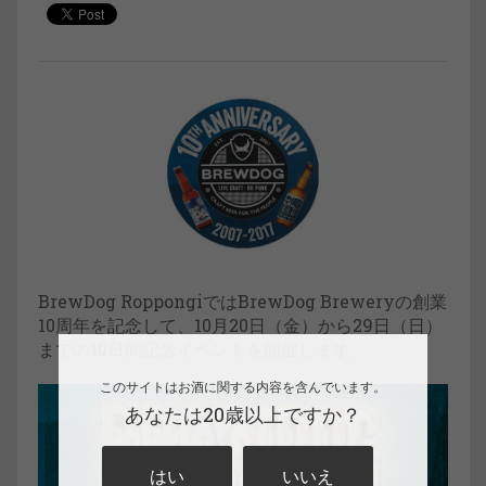
BrewDog RoppongiではBrewDog Breweryの創業
10周年を記念して、10月20日（金）から29日（日）
までの10日間記念イベントを開催します。
このサイトはお酒に関する内容を含んでいます。
あなたは20歳以上ですか？
はい
いいえ