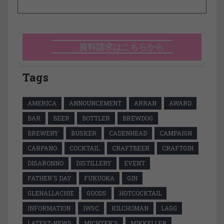
資料請求はこちらから
Tags
AMERICA
ANNOUNCEMENT
ARRAN
AWARD
BAR
BEER
BOTTLER
BREWDOG
BREWERY
BUSKER
CADENHEAD
CAMPAIGN
CARPANO
COCKTAIL
CRAFTBEER
CRAFTGIN
DISARONNO
DISTILLERY
EVENT
FATHER'S DAY
FUKUOKA
GIN
GLENALLACHIE
GOODS
HOTCOCKTAIL
INFORMATION
IWSC
KILCHOMAN
LAGG
LATEST-NEWS
MICHTER'S
MIKKELLER