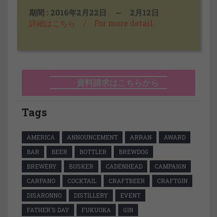
期間 : 2016年2月22日 ～ 2月12日
詳細はこちら / For more detail
.
資料請求はこちらから
Tags
AMERICA
ANNOUNCEMENT
ARRAN
AWARD
BAR
BEER
BOTTLER
BREWDOG
BREWERY
BUSKER
CADENHEAD
CAMPAIGN
CARPANO
COCKTAIL
CRAFTBEER
CRAFTGIN
DISARONNO
DISTILLERY
EVENT
FATHER'S DAY
FUKUOKA
GIN