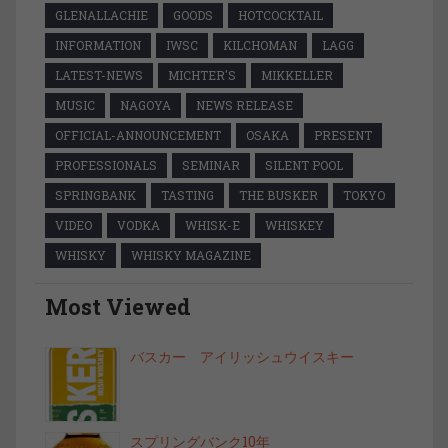
GLENALLACHIE
GOODS
HOTCOCKTAIL
INFORMATION
IWSC
KILCHOMAN
LAGG
LATEST-NEWS
MICHTER'S
MIKKELLER
MUSIC
NAGOYA
NEWS RELEASE
OFFICIAL-ANNOUNCEMENT
OSAKA
PRESENT
PROFESSIONALS
SEMINAR
SILENT POOL
SPRINGBANK
TASTING
THE BUSKER
TOKYO
VIDEO
VODKA
WHISK-E
WHISKEY
WHISKY
WHISKY MAGAZINE
Most Viewed
バスカー アイリッシュウイスキー
スプリングバンク10年