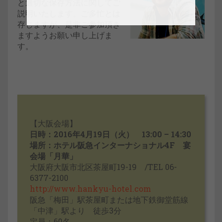
と適切な保存方法に関してご
説明いたします。ご多忙とは
存じますが、是非ご参加頂き
ますようお願い申し上げま
す。
【大阪会場】
日時：2016年4月19日（火） 13:00 – 14:30
場所：ホテル阪急インターナショナル4F 宴
会場「月華」
大阪府大阪市北区茶屋町19-19 /TEL 06-
6377-2100
http://www.hankyu-hotel.com
阪急「梅田」駅茶屋町または地下鉄御堂筋線
「中津」駅より 徒歩3分
定員：60名