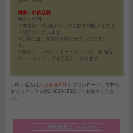
対象：料飲店様
料金：無料
※先着順。1社様あたりの人数を制限させて頂
く場合がございます。
※定員に達し次第締め切らせていただきま
す。
※後半に「ボーン・トゥ・ダイ」他、新商品
のテイスティングを予定しております。
お申し込みは
大阪会場PDF
をダウンロードして弊社
までファックス(03-3863-1502)にてお送りくださ
い。
資料請求はこちらから