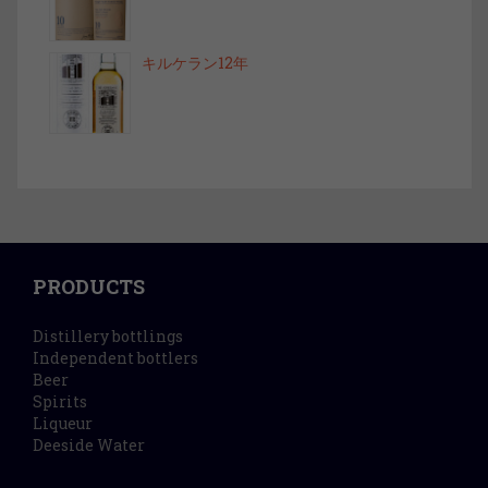
キルケラン12年
PRODUCTS
Distillery bottlings
Independent bottlers
Beer
Spirits
Liqueur
Deeside Water