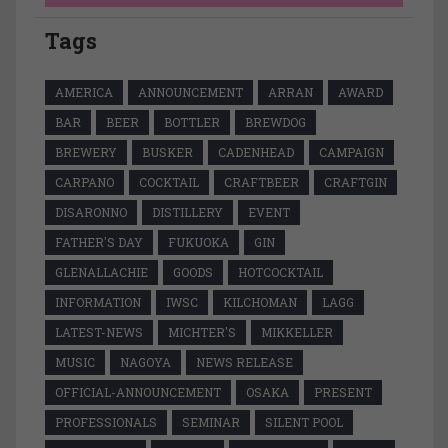
Tags
AMERICA
ANNOUNCEMENT
ARRAN
AWARD
BAR
BEER
BOTTLER
BREWDOG
BREWERY
BUSKER
CADENHEAD
CAMPAIGN
CARPANO
COCKTAIL
CRAFTBEER
CRAFTGIN
DISARONNO
DISTILLERY
EVENT
FATHER'S DAY
FUKUOKA
GIN
GLENALLACHIE
GOODS
HOTCOCKTAIL
INFORMATION
IWSC
KILCHOMAN
LAGG
LATEST-NEWS
MICHTER'S
MIKKELLER
MUSIC
NAGOYA
NEWS RELEASE
OFFICIAL-ANNOUNCEMENT
OSAKA
PRESENT
PROFESSIONALS
SEMINAR
SILENT POOL