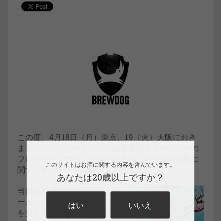
この度、4月18日（月）東京、19（火）大阪におき
まして、ブリュードッグの品質管理マネージャーの
フレイザー・ゴームリー氏が来日しビールの品質に
このサイトはお酒に関する内容を含んでいます。
関するセミナーを開催いたします。
あなたは20歳以上ですか？
当日は不適切に管理されたビ
ールとの比較テイスティング
はい
いいえ
を交えながら、ビールの特性