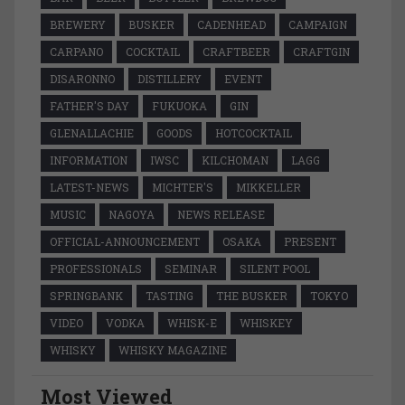
BREWERY
BUSKER
CADENHEAD
CAMPAIGN
CARPANO
COCKTAIL
CRAFTBEER
CRAFTGIN
DISARONNO
DISTILLERY
EVENT
FATHER'S DAY
FUKUOKA
GIN
GLENALLACHIE
GOODS
HOTCOCKTAIL
INFORMATION
IWSC
KILCHOMAN
LAGG
LATEST-NEWS
MICHTER'S
MIKKELLER
MUSIC
NAGOYA
NEWS RELEASE
OFFICIAL-ANNOUNCEMENT
OSAKA
PRESENT
PROFESSIONALS
SEMINAR
SILENT POOL
SPRINGBANK
TASTING
THE BUSKER
TOKYO
VIDEO
VODKA
WHISK-E
WHISKEY
WHISKY
WHISKY MAGAZINE
Most Viewed