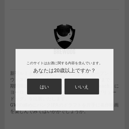
このサイトはお酒に関する内容を含んでいます。
あなたは20歳以上ですか？
新宿ルミネ1屋上にビアガーデンがプレオープン！
ウィスク・イーは5月5日（木）～8日（日）まで、
期間限定で開催される『SAKIDORI Sky Beach』に
はい
いいえ
ヨーロッパNo.1クラフトビールメーカー『ブリュー
ドッグ』を出展いたします。
GWの締めにパンクIPAのドラフトを片手に名作映画
を楽しんでみてはいかがでしょうか。