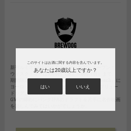
このサイトはお酒に関する内容を含んでいます。
新宿ルミネ1屋上にビアガーデンがプレオープン！
あなたは20歳以上ですか？
ウィスク・イーは5月5日（木）～8日（日）まで、
期間限定で開催される『SAKIDORI Sky Beach』に
ヨーロッパNo.1クラフトビールメーカー『ブリュー
はい
いいえ
ドッグ』を出展いたします。
GWの締めにパンクIPAのドラフトを片手に名作映画
を楽しんでみてはいかがでしょうか。