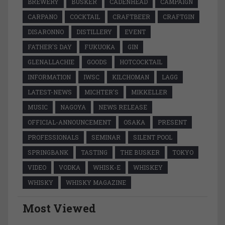
BREWERY
BUSKER
CADENHEAD
CAMPAIGN
CARPANO
COCKTAIL
CRAFTBEER
CRAFTGIN
DISARONNO
DISTILLERY
EVENT
FATHER'S DAY
FUKUOKA
GIN
GLENALLACHIE
GOODS
HOTCOCKTAIL
INFORMATION
IWSC
KILCHOMAN
LAGG
LATEST-NEWS
MICHTER'S
MIKKELLER
MUSIC
NAGOYA
NEWS RELEASE
OFFICIAL-ANNOUNCEMENT
OSAKA
PRESENT
PROFESSIONALS
SEMINAR
SILENT POOL
SPRINGBANK
TASTING
THE BUSKER
TOKYO
VIDEO
VODKA
WHISK-E
WHISKEY
WHISKY
WHISKY MAGAZINE
Most Viewed