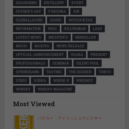
DISARONNO
DISTILLERY
EVENT
FATHER'S DAY
FUKUOKA
GIN
GLENALLACHIE
GOODS
HOTCOCKTAIL
INFORMATION
IWSC
KILCHOMAN
LAGG
LATEST-NEWS
MICHTER'S
MIKKELLER
MUSIC
NAGOYA
NEWS RELEASE
OFFICIAL-ANNOUNCEMENT
OSAKA
PRESENT
PROFESSIONALS
SEMINAR
SILENT POOL
SPRINGBANK
TASTING
THE BUSKER
TOKYO
VIDEO
VODKA
WHISK-E
WHISKEY
WHISKY
WHISKY MAGAZINE
Most Viewed
バスカー アイリッシュウイスキー