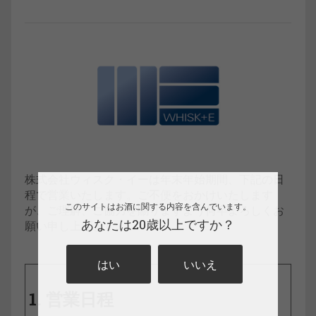
株式会社ウィスク・イーは年末年始期間、下記の日
程で営業いたします。ご不便をおかけいたします
このサイトはお酒に関する内容を含んでいます。
が、ご理解、ご協力を賜りますよう何卒よろしくお
あなたは20歳以上ですか？
願い申し上げます。
はい
いいえ
1. 営業日程