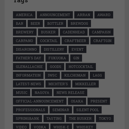
AMERICA
ANNOUNCEMENT
ARRAN
AWARD
BAR
BEER
BOTTLER
BREWDOG
BREWERY
BUSKER
CADENHEAD
CAMPAIGN
CARPANO
COCKTAIL
CRAFTBEER
CRAFTGIN
DISARONNO
DISTILLERY
EVENT
FATHER'S DAY
FUKUOKA
GIN
GLENALLACHIE
GOODS
HOTCOCKTAIL
INFORMATION
IWSC
KILCHOMAN
LAGG
LATEST-NEWS
MICHTER'S
MIKKELLER
MUSIC
NAGOYA
NEWS RELEASE
OFFICIAL-ANNOUNCEMENT
OSAKA
PRESENT
PROFESSIONALS
SEMINAR
SILENT POOL
SPRINGBANK
TASTING
THE BUSKER
TOKYO
VIDEO
VODKA
WHISK-E
WHISKEY