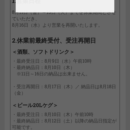
1.営業日程
8月11日（金）～15日（火）までを休業期間とさせ
ていただき、
8月16日（水）より営業を再開いたします。
2.休業前最終受付、受注再開日
＜酒類、ソフトドリンク＞
・最終受注日：8月9日（水）午前10時
・最終納品日：8月10日（木）
※11日～16日の納品は出来ません。
・受注再開日：8月17日（木）／ 納品日は8月18日
（金）
＜ビール20Lケグ＞
・最終受注日：8月10日（木）午前10時
・最終納品日：8月12日（土）以降の納品日指定が
可能です。