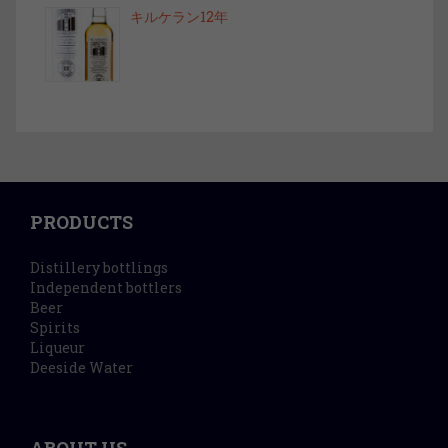
キルケラン12年
PRODUCTS
Distillery bottlings
Independent bottlers
Beer
Spirits
Liqueur
Deeside Water
ABOUT US