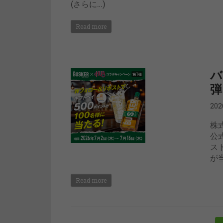
(さらに…)
Read more
バ
弾
20
株
公
ス
が当
Read more