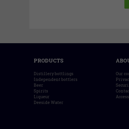
PRODUCTS
ABO
Distillery bottlings
Our c
Independent bottlers
Privac
Beer
Securi
Spirits
Contac
Liqueur
Access
Deeside Water