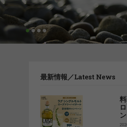
1
2
3
4
最新情報／Latest News
料
ロ
ン
20