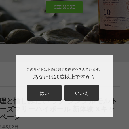
SEE MORE
このサイトはお酒に関する内容を含んでいます。
あなたは20歳以上ですか？
はい
いいえ
理と愉しみたい ラグ シングルモルト
ーズマリーハイボール 新体験 Xキャ
ペーン
26年8月3日