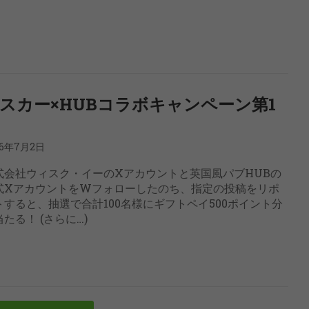
スカー×HUBコラボキャンペーン第1
26年7月2日
式会社ウィスク・イーのXアカウントと英国風パブHUBの
式XアカウントをWフォローしたのち、指定の投稿をリポ
トすると、抽選で合計100名様にギフトペイ500ポイント分
たる！ (さらに…)