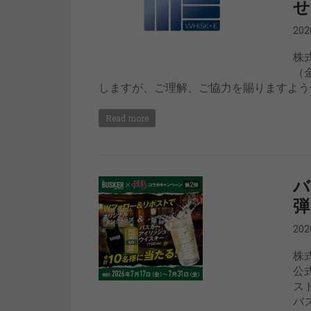
せ
20
株
（
しますが、ご理解、ご協力を賜りますよう何
Read more
バ
弾
20
株
公
ス
バ