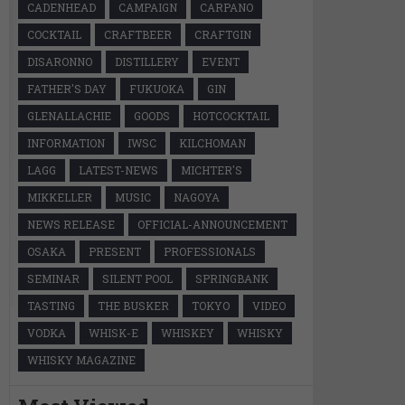
CADENHEAD
CAMPAIGN
CARPANO
COCKTAIL
CRAFTBEER
CRAFTGIN
DISARONNO
DISTILLERY
EVENT
FATHER'S DAY
FUKUOKA
GIN
GLENALLACHIE
GOODS
HOTCOCKTAIL
INFORMATION
IWSC
KILCHOMAN
LAGG
LATEST-NEWS
MICHTER'S
MIKKELLER
MUSIC
NAGOYA
NEWS RELEASE
OFFICIAL-ANNOUNCEMENT
OSAKA
PRESENT
PROFESSIONALS
SEMINAR
SILENT POOL
SPRINGBANK
TASTING
THE BUSKER
TOKYO
VIDEO
VODKA
WHISK-E
WHISKEY
WHISKY
WHISKY MAGAZINE