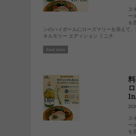
ス
ー
を
ンのハイボールにローズマリーを添えて、
キルモリー エディション ミニチ
Read more
料
ロ
I
20
ス
ー
を