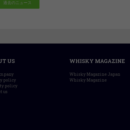
過去のニュース
UT US
WHISKY MAGAZINE
ompany
Whisky Magazine Japan
y policy
Whisky Magazine
ty policy
t us