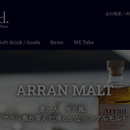
会社概要／Abo
Soft drink / Goods
News
WE Tube
ARRAN MALT
麦と人、水と風。
アラン島が育んだ清らかなシングルモルト