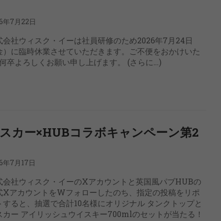
26年7月22日
式会社ウィスク・イーは社員研修のため2026年7月24日
金）に臨時休業させていただきます。ご不便をおかけいた
卒よろしくお願い申し上げます。 (さらに…)
スカー×HUBコラボキャンペーン第2
26年7月17日
式会社ウィスク・イーのXアカウントと英国風パブHUBの
式XアカウントをWフォローしたのち、指定の投稿をリポ
トすると、抽選で合計10名様にオリジナル タンクトップと
スカー アイリッシュウイスキー700mlのセットが当たる！