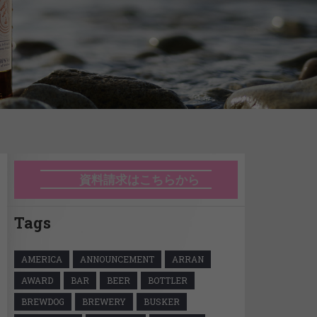
資料請求はこちらから
Tags
AMERICA
ANNOUNCEMENT
ARRAN
AWARD
BAR
BEER
BOTTLER
BREWDOG
BREWERY
BUSKER