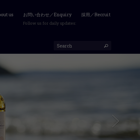
ut us
お問い合わせ／Enquiry
採用／Recruit
Follow us for daily updates: