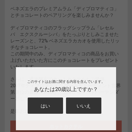
ベネズエラのプレミアムラム「ディプロマティコ」
とチョコレートのペアリングを楽しみませんか？
ディプロマティコのフラッグシップラム「レセル
バ エクスクルーシバ」をたっぷりとしみこませた
レーズンと、72% ベネズエラカカオを使用したリッ
チなチョコレート。
この期間中のみ、ディプロマティコの商品をお買い
上げいただいた方にこのチョコレートをプレゼント
いたします。
さらに、週末限定でホットカクテルもご提供。
このサイトはお酒に関する内容を含んでいます。
2017年ディプロマティコ ワールドトーナメント世界
あなたは20歳以上ですか？
第３位の斎藤久嗣氏が、上海からゲストバーテンダ
ーとして来日します！
はい
いいえ
是非お越しください！
ホットカクテル