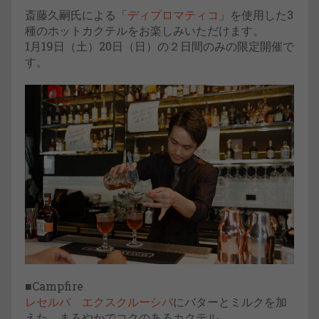
斎藤久嗣氏による「
ディプロマティコ
」を使用した3
種のホットカクテルをお楽しみいただけます。
1月19日（土）20日（日）の２日間のみの限定開催で
す。
■Campfire
レセルバ エクスクルーシバ
にバターとミルクを加
えた、まろやかでコクのあるカクテル。