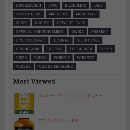
INFORMATION
IWSC
KILCHOMAN
LAGG
LATEST-NEWS
MICHTER'S
MIKKELLER
MUSIC
NAGOYA
NEWS RELEASE
OFFICIAL-ANNOUNCEMENT
OSAKA
PRESENT
PROFESSIONALS
SEMINAR
SILENT POOL
SPRINGBANK
TASTING
THE BUSKER
TOKYO
VIDEO
VODKA
WHISK-E
WHISKEY
WHISKY
WHISKY MAGAZINE
Most Viewed
バスカー アイリッシュウイスキー
スプリングバンク10年