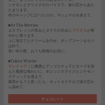
シナモンとナツメグのスパイスで、体の芯からあた
たまります。
冬のキャンプにぴったりの、マシュマロを添えて。
■At The Movies
エスプレッソの苦みとヌテラの甘みに
プラナス
が華
やかに香ります。
上に泡立てたクリームをのせ、ポップコーンをちり
ばめて。
長い冬の夜、おうち映画のお供に。
■Tokyo Winter
マントゥアノ
に梅酒とアンゴスチュラビターズを加
えた複雑な味わいに、オレンジスライスとシナモン
スティックを添えて。
風邪かも？と思ったら、ホットカクテルで体の芯か
ら温めて。
チョコレート