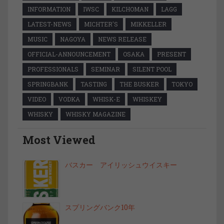
INFORMATION
IWSC
KILCHOMAN
LAGG
LATEST-NEWS
MICHTER'S
MIKKELLER
MUSIC
NAGOYA
NEWS RELEASE
OFFICIAL-ANNOUNCEMENT
OSAKA
PRESENT
PROFESSIONALS
SEMINAR
SILENT POOL
SPRINGBANK
TASTING
THE BUSKER
TOKYO
VIDEO
VODKA
WHISK-E
WHISKEY
WHISKY
WHISKY MAGAZINE
Most Viewed
バスカー アイリッシュウイスキー
スプリングバンク10年