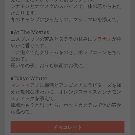
シナモンとナツメグのスパイスで、体の芯からあた
たまります。
冬のキャンプにぴったりの、マシュマロを添えて。
■At The Movies
エスプレッソの苦みとヌテラの甘みに
プラナス
が華
やかに香ります。
上に泡立てたクリームをのせ、ポップコーンをちり
ばめて。
長い冬の夜、おうち映画のお供に。
■Tokyo Winter
マントゥアノ
に梅酒とアンゴスチュラビターズを加
えた複雑な味わいに、オレンジスライスとシナモン
スティックを添えて。
風邪かも？と思ったら、ホットカクテルで体の芯か
ら温めて。
チョコレート