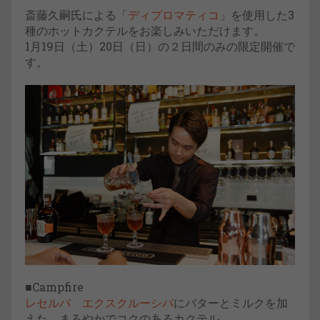
斎藤久嗣氏による「
ディプロマティコ
」を使用した3
種のホットカクテルをお楽しみいただけます。
1月19日（土）20日（日）の２日間のみの限定開催で
す。
■Campfire
レセルバ エクスクルーシバ
にバターとミルクを加
えた、まろやかでコクのあるカクテル。