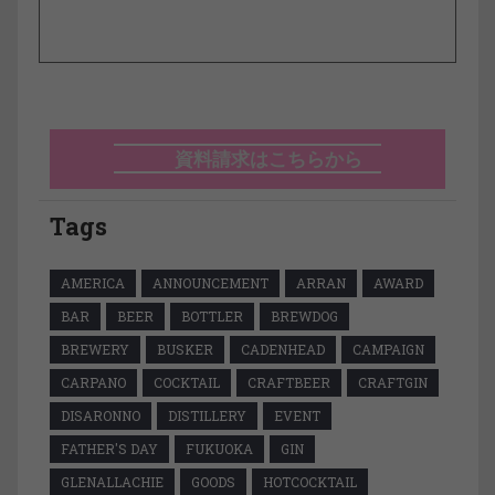
資料請求はこちらから
Tags
AMERICA
ANNOUNCEMENT
ARRAN
AWARD
BAR
BEER
BOTTLER
BREWDOG
BREWERY
BUSKER
CADENHEAD
CAMPAIGN
CARPANO
COCKTAIL
CRAFTBEER
CRAFTGIN
DISARONNO
DISTILLERY
EVENT
FATHER'S DAY
FUKUOKA
GIN
GLENALLACHIE
GOODS
HOTCOCKTAIL