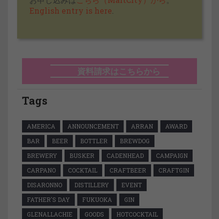
English entry is here
.
資料請求はこちらから
Tags
AMERICA
ANNOUNCEMENT
ARRAN
AWARD
BAR
BEER
BOTTLER
BREWDOG
BREWERY
BUSKER
CADENHEAD
CAMPAIGN
CARPANO
COCKTAIL
CRAFTBEER
CRAFTGIN
DISARONNO
DISTILLERY
EVENT
FATHER'S DAY
FUKUOKA
GIN
GLENALLACHIE
GOODS
HOTCOCKTAIL