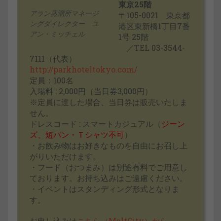
東京25階
アラン蒸溜所マネージ
〒105-0021 東京都
ングダイレクター ユ
港区東新橋1丁目7番
アン・ミッチェル
1号 25階
／TEL 03-3544-
7111（代表）
http://parkhoteltokyo.com/
定員：100名
入場料 : 2,000円（当日券3,000円）
※定員に達した場合、当日券は販売いたしま
せん。
ドレスコード : スマートカジュアル（
ジーン
ズ、短パン・Ｔシャツ不可
）
・お飲み物はお好きなものを自由にお召し上
がりいただけます。
・フード（おつまみ）は別途有料でご用意し
ております。お持ち込みはご遠慮ください。
・イベントはスタンディング形式となりま
す。
お申し込みは
こちら（MaltCity）から
。