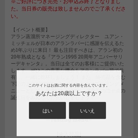
※ご好評につき完売・お申込み終了となりまし
た。当日券の販売は致しませんのでご了承くださ
い。
【イベント概要】
アラン蒸溜所マネージングディレクター ユアン・
ミッチェルが日本のアランラバーに感謝を伝えるた
め1年ぶりに来日！ 最も注目すべきは、アラン初の
20年熟成となる『アラン1995 20周年アニバーサリ
ーデキャンタ』。当日は全てのお客様にご提供いた
します。ぜひこの貴重な機会をアランラバー皆で共
有し、一緒に乾杯しましょう！ また、終売品を含む
下記のようなすばらしいボトルもテイスティングメ
このサイトはお酒に関する内容を含んでいます。
ニューとしてご提供いたします。 アランの二十歳の
あなたは20歳以上ですか？
誕生日をみんなでお祝いしましょう！
はい
いいえ
—Tasting menu—
[未入荷品]