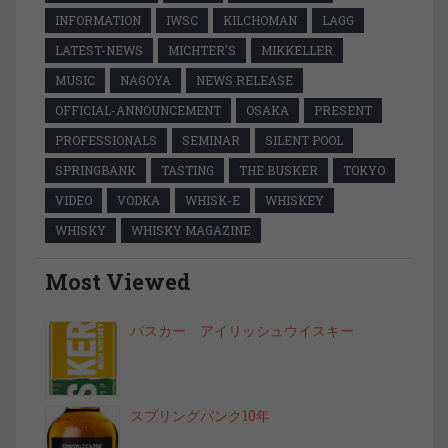
INFORMATION
IWSC
KILCHOMAN
LAGG
LATEST-NEWS
MICHTER'S
MIKKELLER
MUSIC
NAGOYA
NEWS RELEASE
OFFICIAL-ANNOUNCEMENT
OSAKA
PRESENT
PROFESSIONALS
SEMINAR
SILENT POOL
SPRINGBANK
TASTING
THE BUSKER
TOKYO
VIDEO
VODKA
WHISK-E
WHISKEY
WHISKY
WHISKY MAGAZINE
Most Viewed
バスカー アイリッシュウイスキー
スプリングバンク10年