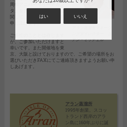
あなたは20歳以上ですか？
周年アニバーサリーデカン
タ」を含む多数の新商品に
はい
いいえ
関して、試飲を含めご説明
申し上げます。
アラン蒸溜所マネージ
ングダイレクター ユ
ご多忙のこととは存じます
アン・ミッチェル
が、ご参加いただけますと
幸いです。また開催地を東
京、大阪と設けておりますので、ご希望の場所をお
選びいただきFAXにてご連絡頂きますようお願い申
しあげます。
アラン蒸溜所
1995年創業。スコッ
トランド西岸のアラ
ン島に160年ぶりに誕