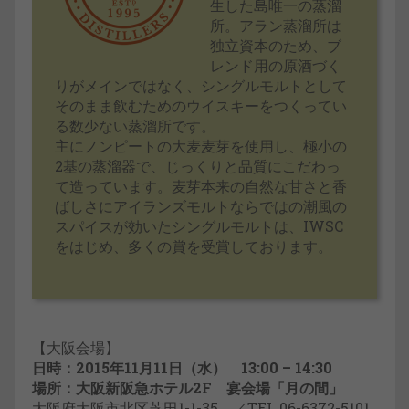
生した島唯一の蒸溜
所。アラン蒸溜所は
独立資本のため、ブ
レンド用の原酒づく
りがメインではなく、シングルモルトとして
そのまま飲むためのウイスキーをつくってい
る数少ない蒸溜所です。
主にノンピートの大麦麦芽を使用し、極小の
2基の蒸溜器で、じっくりと品質にこだわっ
て造っています。麦芽本来の自然な甘さと香
ばしさにアイランズモルトならではの潮風の
スパイスが効いたシングルモルトは、IWSC
をはじめ、多くの賞を受賞しております。
【大阪会場】
日時：2015年11月11日（水） 13:00 – 14:30
場所：大阪新阪急ホテル2F 宴会場「月の間」
大阪府大阪市北区芝田1-1-35 ／TEL 06-6372-5101